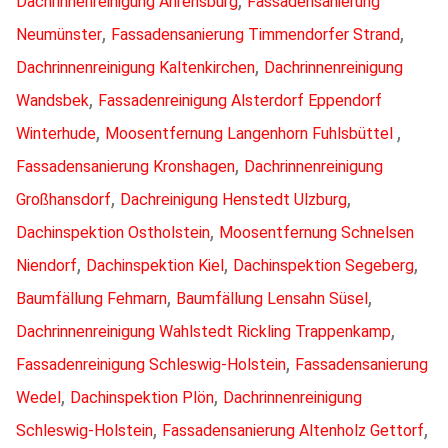
Dachrinnenreinigung Ahrensburg
Fassadensanierung
,
,
Neumünster
Fassadensanierung Timmendorfer Strand
,
Dachrinnenreinigung Kaltenkirchen
Dachrinnenreinigung
,
Wandsbek
Fassadenreinigung Alsterdorf Eppendorf
,
,
Winterhude
Moosentfernung Langenhorn Fuhlsbüttel
,
Fassadensanierung Kronshagen
Dachrinnenreinigung
,
,
Großhansdorf
Dachreinigung Henstedt Ulzburg
,
Dachinspektion Ostholstein
Moosentfernung Schnelsen
,
,
,
Niendorf
Dachinspektion Kiel
Dachinspektion Segeberg
,
,
Baumfällung Fehmarn
Baumfällung Lensahn Süsel
,
Dachrinnenreinigung Wahlstedt Rickling Trappenkamp
,
Fassadenreinigung Schleswig-Holstein
Fassadensanierung
,
,
Wedel
Dachinspektion Plön
Dachrinnenreinigung
,
,
Schleswig-Holstein
Fassadensanierung Altenholz Gettorf