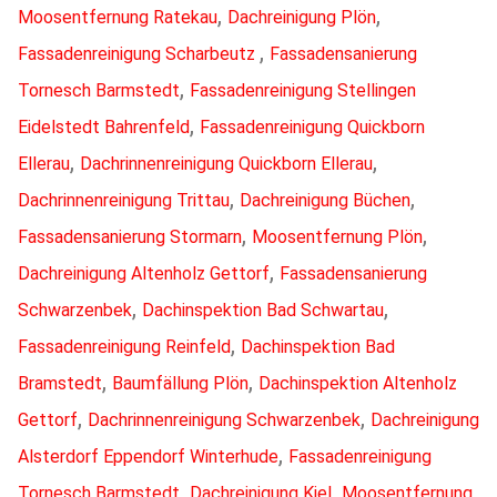
,
,
Moosentfernung Ratekau
Dachreinigung Plön
,
Fassadenreinigung Scharbeutz
Fassadensanierung
,
Tornesch Barmstedt
Fassadenreinigung Stellingen
,
Eidelstedt Bahrenfeld
Fassadenreinigung Quickborn
,
,
Ellerau
Dachrinnenreinigung Quickborn Ellerau
,
,
Dachrinnenreinigung Trittau
Dachreinigung Büchen
,
,
Fassadensanierung Stormarn
Moosentfernung Plön
,
Dachreinigung Altenholz Gettorf
Fassadensanierung
,
,
Schwarzenbek
Dachinspektion Bad Schwartau
,
Fassadenreinigung Reinfeld
Dachinspektion Bad
,
,
Bramstedt
Baumfällung Plön
Dachinspektion Altenholz
,
,
Gettorf
Dachrinnenreinigung Schwarzenbek
Dachreinigung
,
Alsterdorf Eppendorf Winterhude
Fassadenreinigung
,
,
Tornesch Barmstedt
Dachreinigung Kiel
Moosentfernung