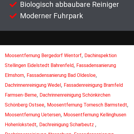
Biologisch abbaubare Reiniger
Moderner Fuhrpark
,
Moosentfernung Bergedorf Wentorf
Dachinspektion
,
Stellingen Eidelstedt Bahrenfeld
Fassadensanierung
,
,
Elmshorn
Fassadensanierung Bad Oldesloe
,
Dachrinnenreinigung Wedel
Fassadenreinigung Bramfeld
,
Farmsen-Berne
Dachrinnenreinigung Schönkirchen
,
,
Schönberg Ostsee
Moosentfernung Tornesch Barmstedt
,
Moosentfernung Uetersen
Moosentfernung Kellinghusen
,
,
Hohenlokstedt
Dachreinigung Scharbeutz
,