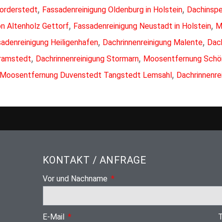
,
,
Norderstedt
Fassadenreinigung Oldenburg in Holstein
Dachinspe
,
,
n Altenholz Gettorf
Fassadenreinigung Neustadt in Holstein
M
,
,
adenreinigung Heiligenhafen
Dachrinnenreinigung Malente
Dac
,
,
Bramstedt
Dachrinnenreinigung Stormarn
Moosentfernung Schö
,
Moosentfernung Duvenstedt Tangstedt Lemsahl
Dachrinnenre
KONTAKT / ANFRAGE
Vor und Nachname
E-Mail