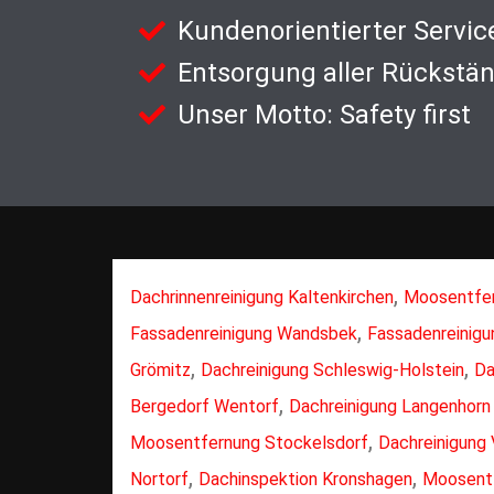
Kundenorientierter Servic
Entsorgung aller Rückstä
Unser Motto: Safety first
,
Dachrinnenreinigung Kaltenkirchen
Moosentfer
,
Fassadenreinigung Wandsbek
Fassadenreinigu
,
,
Grömitz
Dachreinigung Schleswig-Holstein
Da
,
Bergedorf Wentorf
Dachreinigung Langenhorn
,
Moosentfernung Stockelsdorf
Dachreinigung
,
,
Nortorf
Dachinspektion Kronshagen
Moosentf