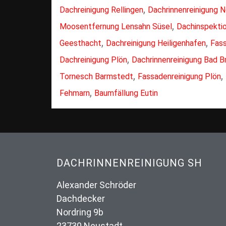
,
Dachreinigung Rellingen
Dachrinnenreinigung 
,
Moosentfernung Lensahn Süsel
Dachinspektio
,
,
Geesthacht
Dachreinigung Heiligenhafen
Fass
,
Dachreinigung Plön
Dachrinnenreinigung Bad 
,
,
Tornesch Barmstedt
Fassadenreinigung Plön
,
Fehmarn
Baumfällung Eutin
DACHRINNENREINIGUNG SH
Alexander Schröder
Dachdecker
Nordring 9b
23730 Neustadt