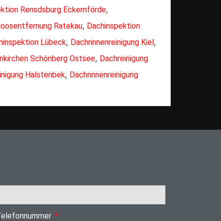
,
ktion Rensdsburg Eckernförde
,
oosentfernung Ratekau
Dachinspektion
,
,
hinspektion Lübeck
Dachrinnenreinigung Kiel
,
nkirchen Schönberg Ostsee
Dachreinigung
,
inigung Halstenbek
Dachrinnenreinigung
Telefonnummer