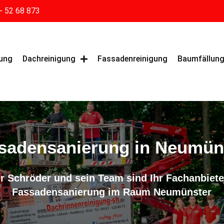
- 52 68 873
gung
Dachreinigung
Fassadenreinigung
Baumfällun
sadensanierung in Neumün
r Schröder und sein Team sind Ihr Fachanbieter
Fassadensanierung im Raum Neumünster