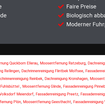
e
Faire Preise
nde
Biologisch abb
Moderner Fuhr
,
,
nung Quickborn Ellerau
Moosentfernung Ratzeburg
Dachreini
,
,
ng Rellingen
Dachrinnenreinigung Flintbek Molfsee
Fassadenrei
,
,
chrinnenreinigung Reinbek
Dachreinigung Kronshagen
Moosent
,
,
 Fuhlsbüttel
Moosentfernung Glinde
Fassadenreinigung Pinne
,
,
 Volksdorf Meiendorf
Fassadenreinigung Preetz
Fassadenreini
,
,
ernung Plön
Moosentfernung Geesthacht
Fassadenreinigung 