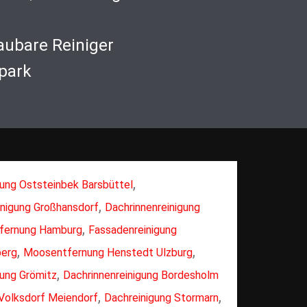
aubare Reiniger
park
,
gung Oststeinbek Barsbüttel
,
nigung Großhansdorf
Dachrinnenreinigung
,
fernung Hamburg
Fassadenreinigung
,
,
berg
Moosentfernung Henstedt Ulzburg
,
gung Grömitz
Dachrinnenreinigung Bordesholm
,
,
Volksdorf Meiendorf
Dachreinigung Stormarn