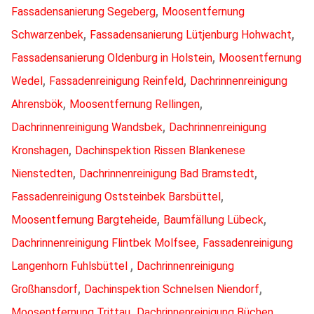
,
Fassadensanierung Segeberg
Moosentfernung
,
,
Schwarzenbek
Fassadensanierung Lütjenburg Hohwacht
,
Fassadensanierung Oldenburg in Holstein
Moosentfernung
,
,
Wedel
Fassadenreinigung Reinfeld
Dachrinnenreinigung
,
,
Ahrensbök
Moosentfernung Rellingen
,
Dachrinnenreinigung Wandsbek
Dachrinnenreinigung
,
Kronshagen
Dachinspektion Rissen Blankenese
,
,
Nienstedten
Dachrinnenreinigung Bad Bramstedt
,
Fassadenreinigung Oststeinbek Barsbüttel
,
,
Moosentfernung Bargteheide
Baumfällung Lübeck
,
Dachrinnenreinigung Flintbek Molfsee
Fassadenreinigung
,
Langenhorn Fuhlsbüttel
Dachrinnenreinigung
,
,
Großhansdorf
Dachinspektion Schnelsen Niendorf
,
,
Moosentfernung Trittau
Dachrinnenreinigung Büchen