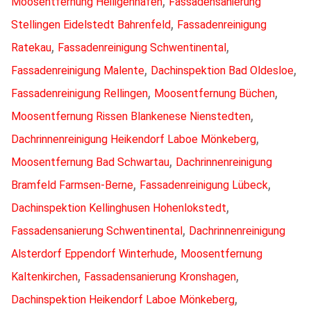
,
Moosentfernung Heiligenhafen
Fassadensanierung
,
Stellingen Eidelstedt Bahrenfeld
Fassadenreinigung
,
,
Ratekau
Fassadenreinigung Schwentinental
,
,
Fassadenreinigung Malente
Dachinspektion Bad Oldesloe
,
,
Fassadenreinigung Rellingen
Moosentfernung Büchen
,
Moosentfernung Rissen Blankenese Nienstedten
,
Dachrinnenreinigung Heikendorf Laboe Mönkeberg
,
Moosentfernung Bad Schwartau
Dachrinnenreinigung
,
,
Bramfeld Farmsen-Berne
Fassadenreinigung Lübeck
,
Dachinspektion Kellinghusen Hohenlokstedt
,
Fassadensanierung Schwentinental
Dachrinnenreinigung
,
Alsterdorf Eppendorf Winterhude
Moosentfernung
,
,
Kaltenkirchen
Fassadensanierung Kronshagen
,
Dachinspektion Heikendorf Laboe Mönkeberg