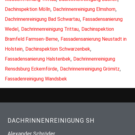
,
,
Dachinspektion Mölln
Dachrinnenreinigung Elmshorn
,
Dachrinnenreinigung Bad Schwartau
Fassadensanierung
,
,
Wedel
Dachrinnenreinigung Trittau
Dachinspektion
,
Bramfeld Farmsen-Berne
Fassadensanierung Neustadt in
,
,
Holstein
Dachinspektion Schwarzenbek
,
Fassadensanierung Halstenbek
Dachrinnenreinigung
,
,
Rensdsburg Eckernförde
Dachrinnenreinigung Grömitz
Fassadenreinigung Wandsbek
DACHRINNENREINIGUNG SH
Alexander Schröder