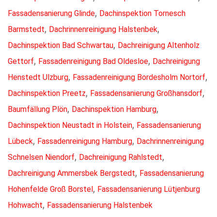
,
Fassadensanierung Glinde
Dachinspektion Tornesch
,
,
Barmstedt
Dachrinnenreinigung Halstenbek
,
Dachinspektion Bad Schwartau
Dachreinigung Altenholz
,
,
Gettorf
Fassadenreinigung Bad Oldesloe
Dachreinigung
,
,
Henstedt Ulzburg
Fassadenreinigung Bordesholm Nortorf
,
,
Dachinspektion Preetz
Fassadensanierung Großhansdorf
,
,
Baumfällung Plön
Dachinspektion Hamburg
,
Dachinspektion Neustadt in Holstein
Fassadensanierung
,
,
Lübeck
Fassadenreinigung Hamburg
Dachrinnenreinigung
,
,
Schnelsen Niendorf
Dachreinigung Rahlstedt
,
Dachreinigung Ammersbek Bergstedt
Fassadensanierung
,
Hohenfelde Groß Borstel
Fassadensanierung Lütjenburg
,
Hohwacht
Fassadensanierung Halstenbek