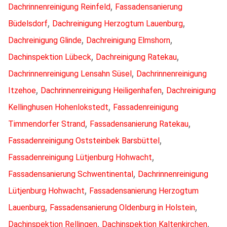
,
Dachrinnenreinigung Reinfeld
Fassadensanierung
,
,
Büdelsdorf
Dachreinigung Herzogtum Lauenburg
,
,
Dachreinigung Glinde
Dachreinigung Elmshorn
,
,
Dachinspektion Lübeck
Dachreinigung Ratekau
,
Dachrinnenreinigung Lensahn Süsel
Dachrinnenreinigung
,
,
Itzehoe
Dachrinnenreinigung Heiligenhafen
Dachreinigung
,
Kellinghusen Hohenlokstedt
Fassadenreinigung
,
,
Timmendorfer Strand
Fassadensanierung Ratekau
,
Fassadenreinigung Oststeinbek Barsbüttel
,
Fassadenreinigung Lütjenburg Hohwacht
,
Fassadensanierung Schwentinental
Dachrinnenreinigung
,
Lütjenburg Hohwacht
Fassadensanierung Herzogtum
,
,
Lauenburg
Fassadensanierung Oldenburg in Holstein
,
,
Dachinspektion Rellingen
Dachinspektion Kaltenkirchen