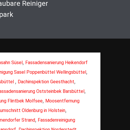
aubare Reiniger
park
,
nsahn Süsel
Fassadensanierung Heikendorf
,
nigung Sasel Poppenbüttel Wellingsbüttel
,
,
sbüttel
Dachinspektion Geesthacht
,
assadensanierung Oststeinbek Barsbüttel
,
ung Flintbek Molfsee
Moosentfernung
,
umschnitt Oldenburg in Holstein
,
mendorfer Strand
Fassadenreinigung
,
,
hansdorf
Dachinspektion Norderstedt