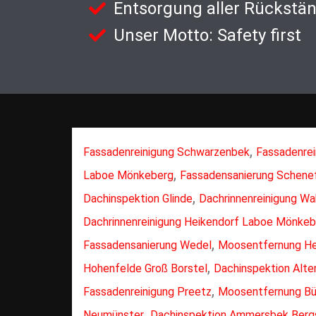
Entsorgung aller Rückstä
Unser Motto: Safety first
,
Fassadenreinigung Schwarzenbek
Fassadenrei
,
Laboe Mönkeberg
Fassadensanierung Schene
,
Dachinspektion Glinde
Dachrinnenreinigung Wa
Dachrinnenreinigung Heikendorf Laboe Mönkeb
,
Fassadensanierung Wedel
Moosentfernung He
,
Hohenfelde Groß Borstel
Dachinspektion Alte
,
Fassadenreinigung Preetz
Moosentfernung Bü
,
Neumünster
Dachinspektion Ammersbek Berg