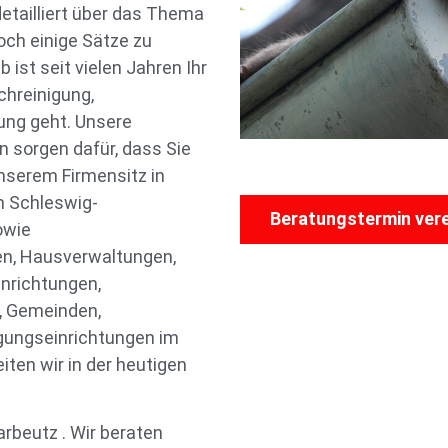
etailliert über das Thema
och einige Sätze zu
ist seit vielen Jahren Ihr
hreinigung,
ung geht. Unsere
n sorgen dafür, dass Sie
nserem Firmensitz in
m Schleswig-
Beratungstermin ver
owie
n, Hausverwaltungen,
nrichtungen,
, Gemeinden,
gungseinrichtungen im
iten wir in der heutigen
rbeutz . Wir beraten