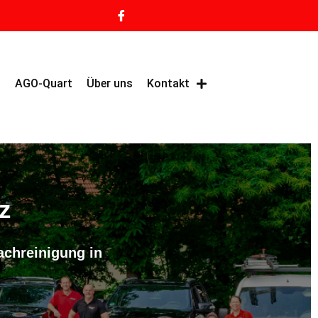
g
AGO-Quart
Über uns
Kontakt
z
achreinigung in