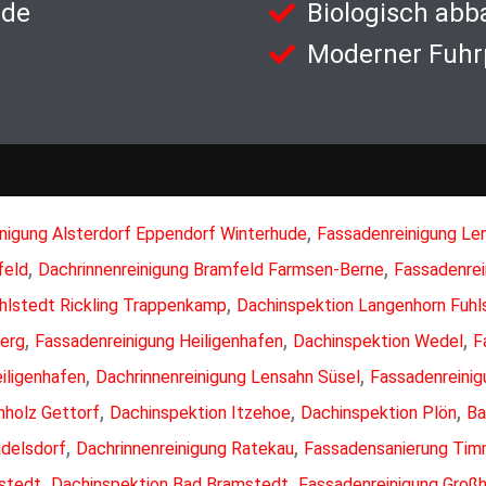
nde
Biologisch abb
Moderner Fuhr
,
nigung Alsterdorf Eppendorf Winterhude
Fassadenreinigung Le
,
,
feld
Dachrinnenreinigung Bramfeld Farmsen-Berne
Fassadenrei
,
hlstedt Rickling Trappenkamp
Dachinspektion Langenhorn Fuhl
,
,
,
erg
Fassadenreinigung Heiligenhafen
Dachinspektion Wedel
F
,
,
iligenhafen
Dachrinnenreinigung Lensahn Süsel
Fassadenreinig
,
,
,
nholz Gettorf
Dachinspektion Itzehoe
Dachinspektion Plön
Ba
,
,
delsdorf
Dachrinnenreinigung Ratekau
Fassadensanierung Tim
,
,
stedt
Dachinspektion Bad Bramstedt
Fassadenreinigung Groß