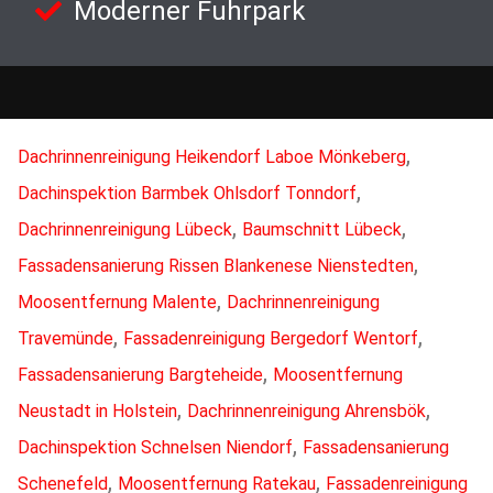
Moderner Fuhrpark
,
Dachrinnenreinigung Heikendorf Laboe Mönkeberg
,
Dachinspektion Barmbek Ohlsdorf Tonndorf
,
,
Dachrinnenreinigung Lübeck
Baumschnitt Lübeck
,
Fassadensanierung Rissen Blankenese Nienstedten
,
Moosentfernung Malente
Dachrinnenreinigung
,
,
Travemünde
Fassadenreinigung Bergedorf Wentorf
,
Fassadensanierung Bargteheide
Moosentfernung
,
,
Neustadt in Holstein
Dachrinnenreinigung Ahrensbök
,
Dachinspektion Schnelsen Niendorf
Fassadensanierung
,
,
Schenefeld
Moosentfernung Ratekau
Fassadenreinigung