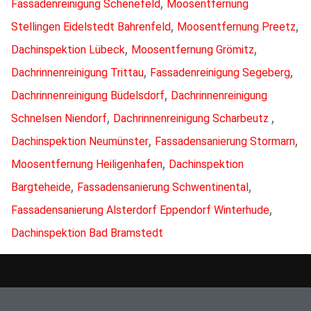
,
Fassadenreinigung Schenefeld
Moosentfernung
,
,
Stellingen Eidelstedt Bahrenfeld
Moosentfernung Preetz
,
,
Dachinspektion Lübeck
Moosentfernung Grömitz
,
,
Dachrinnenreinigung Trittau
Fassadenreinigung Segeberg
,
Dachrinnenreinigung Büdelsdorf
Dachrinnenreinigung
,
,
Schnelsen Niendorf
Dachrinnenreinigung Scharbeutz
,
,
Dachinspektion Neumünster
Fassadensanierung Stormarn
,
Moosentfernung Heiligenhafen
Dachinspektion
,
,
Bargteheide
Fassadensanierung Schwentinental
,
Fassadensanierung Alsterdorf Eppendorf Winterhude
Dachinspektion Bad Bramstedt