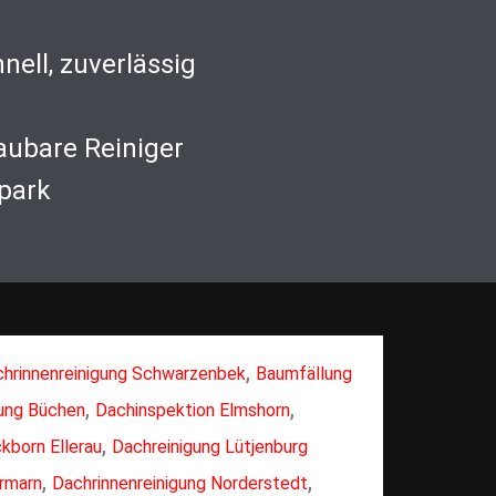
nell, zuverlässig
aubare Reiniger
park
,
hrinnenreinigung Schwarzenbek
Baumfällung
,
,
ung Büchen
Dachinspektion Elmshorn
,
kborn Ellerau
Dachreinigung Lütjenburg
,
,
rmarn
Dachrinnenreinigung Norderstedt