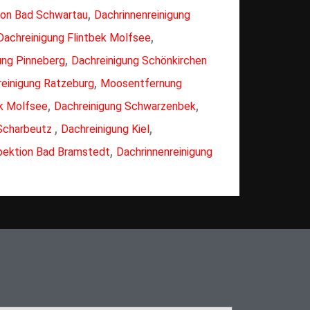
,
ion Bad Schwartau
Dachrinnenreinigung
,
Dachreinigung Flintbek Molfsee
,
ng Pinneberg
Dachreinigung Schönkirchen
,
einigung Ratzeburg
Moosentfernung
,
,
ek Molfsee
Dachreinigung Schwarzenbek
,
,
 Scharbeutz
Dachreinigung Kiel
,
pektion Bad Bramstedt
Dachrinnenreinigung