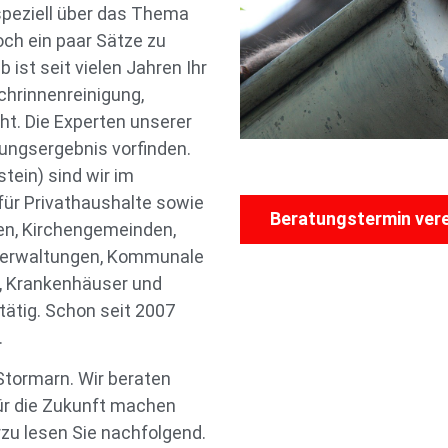
peziell über das Thema
ch ein paar Sätze zu
ist seit vielen Jahren Ihr
hrinnenreinigung,
t. Die Experten unserer
gungsergebnis vorfinden.
tein) sind wir im
ür Privathaushalte sowie
Beratungstermin ver
n, Kirchengemeinden,
Verwaltungen, Kommunale
, Krankenhäuser und
ätig. Schon seit 2007
.
Stormarn. Wir beraten
für die Zukunft machen
rzu lesen Sie nachfolgend.