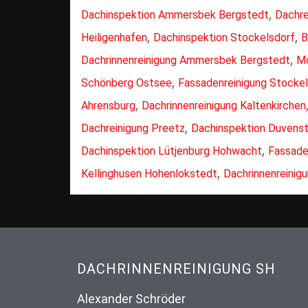
,
Dachinspektion Ammersbek Bergstedt
Dachre
,
,
Heiligenhafen
Dachinspektion Stockelsdorf
B
,
Dachrinnenreinigung Ammersbek Bergstedt
Mo
,
Schönberg Ostsee
Fassadenreinigung Stocke
,
Ahrensburg
Dachrinnenreinigung Kaltenkirchen
,
Dachreinigung Preetz
Dachinspektion Duvens
,
Dachinspektion Lütjenburg Hohwacht
Fassaden
,
Kellinghusen Hohenlokstedt
Dachrinnenreinig
DACHRINNENREINIGUNG SH
Alexander Schröder