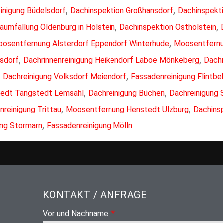
,
,
inigung Büdelsdorf
Dachinspektion Großhansdorf
Dachinspekt
,
,
aumfällung Oldenburg in Holstein
Dachinspektion Ostholstein
,
osentfernung Alsterdorf Eppendorf Winterhude
Moosentfernu
,
,
lsdorf
Dachrinnenreinigung Heikendorf Laboe Mönkeberg
Dachr
,
,
Dachreinigung Volksdorf Meiendorf
Fassadenreinigung Flintb
,
,
tedt Tangstedt Lemsahl
Dachreinigung Büchen
Dachreinigung
,
,
reinigung Trittau
Moosentfernung Henstedt Ulzburg
Dachins
,
ung Stormarn
Fassadenreinigung Mölln
KONTAKT / ANFRAGE
Vor und Nachname