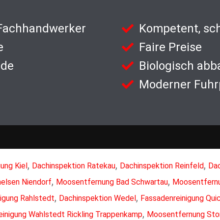
 Fachhandwerker
Kompetent, sch
e
Faire Preise
nde
Biologisch abb
Moderner Fuhr
,
,
,
ung Kiel
Dachinspektion Ratekau
Dachinspektion Reinfeld
Dac
,
,
nelsen Niendorf
Moosentfernung Bad Schwartau
Moosentfern
,
,
igung Rahlstedt
Dachinspektion Wedel
Fassadenreinigung Quic
,
einigung Wahlstedt Rickling Trappenkamp
Moosentfernung Sto