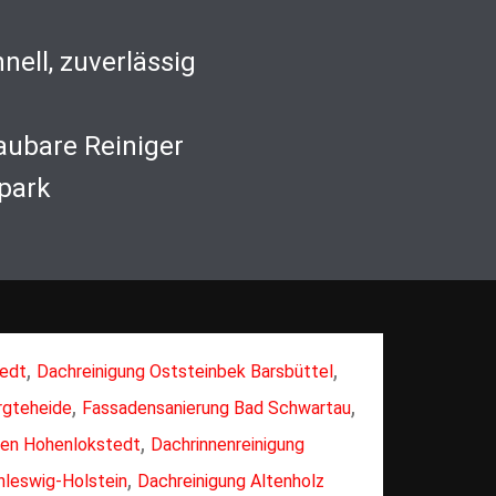
nell, zuverlässig
aubare Reiniger
park
,
,
tedt
Dachreinigung Oststeinbek Barsbüttel
,
,
rgteheide
Fassadensanierung Bad Schwartau
,
sen Hohenlokstedt
Dachrinnenreinigung
,
hleswig-Holstein
Dachreinigung Altenholz