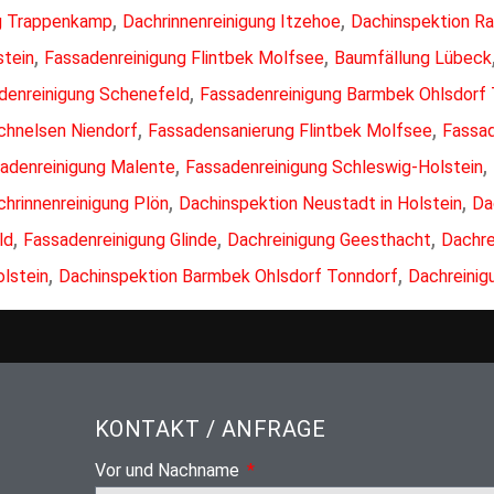
,
,
ng Trappenkamp
Dachrinnenreinigung Itzehoe
Dachinspektion Ra
,
,
stein
Fassadenreinigung Flintbek Molfsee
Baumfällung Lübeck
,
denreinigung Schenefeld
Fassadenreinigung Barmbek Ohlsdorf
,
,
chnelsen Niendorf
Fassadensanierung Flintbek Molfsee
Fassad
,
,
adenreinigung Malente
Fassadenreinigung Schleswig-Holstein
,
,
hrinnenreinigung Plön
Dachinspektion Neustadt in Holstein
Da
,
,
,
ld
Fassadenreinigung Glinde
Dachreinigung Geesthacht
Dachre
,
,
lstein
Dachinspektion Barmbek Ohlsdorf Tonndorf
Dachreinig
KONTAKT / ANFRAGE
Vor und Nachname