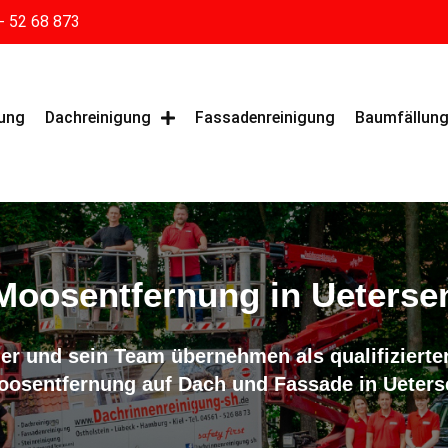
- 52 68 873
gung
Dachreinigung
Fassadenreinigung
Baumfällun
Moosentfernung in Ueterse
er und sein Team übernehmen als qualifizierter
oosentfernung auf Dach und Fassade in Ueters