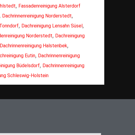
,
hlstedt
Fassadenreinigung Alsterdorf
,
,
Dachrinnenreinigung Norderstedt
,
,
 Tonndorf
Dachreinigung Lensahn Süsel
,
enreinigung Norderstedt
Dachreinigung
,
Dachrinnenreinigung Halstenbek
,
chreinigung Eutin
Dachrinnenreinigung
,
inigung Büdelsdorf
Dachrinnenreinigung
ung Schleswig-Holstein