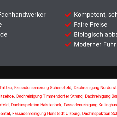
 Fachhandwerker
Kompetent, sch
e
Faire Preise
nde
Biologisch abb
Moderner Fuhr
,
,
Trittau
Fassadensanierung Schenefeld
Dachreinigung Norders
,
,
Itzehoe
Dachreinigung Timmendorfer Strand
Dachreinigung Ba
,
,
nfeld
Dachinspektion Halstenbek
Fassadenreinigung Kellinghu
,
,
ental
Fassadenreinigung Henstedt Ulzburg
Dachinspektion Sc