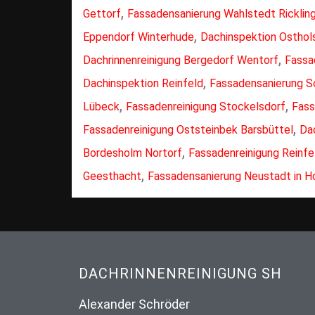
,
Gettorf
Fassadensanierung Wahlstedt Rickli
,
Eppendorf Winterhude
Dachinspektion Osthol
,
Dachrinnenreinigung Bergedorf Wentorf
Fassa
,
Dachinspektion Reinfeld
Fassadensanierung S
,
,
Lübeck
Fassadenreinigung Stockelsdorf
Fass
,
Fassadenreinigung Oststeinbek Barsbüttel
Dac
,
Bordesholm Nortorf
Fassadenreinigung Reinfe
,
Geesthacht
Fassadensanierung Neustadt in Ho
DACHRINNENREINIGUNG SH
Alexander Schröder