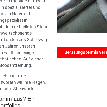
sere Homepage entdeckt
in spezialisierter und
sitz in Neustadt
ngspezialist in
ch dem aktuellsten Stand
 umweltschonende
vatkunden aus Schleswig-
len Jahren unseren
Beratungstermin ver
n wir Ihnen einige
bot geben. Auf dieser
 Moosentfernung.
ich über eine
worten wir Ihre Fragen.
in paar Stichworte:
gramm aus? Ein
rtfolios: