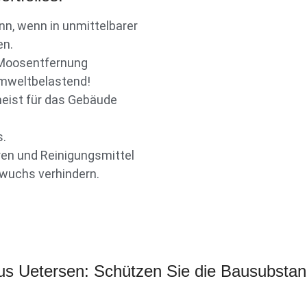
nn, wenn in unmittelbarer
en.
r Moosentfernung
umweltbelastend!
eist für das Gebäude
s.
hren und Reinigungsmittel
ewuchs verhindern.
us Uetersen: Schützen Sie die Bausubstanz