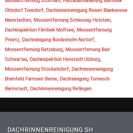
Moosentfernung Stormarn
Fassadensanierung Barmbek
,
Ohlsdorf Tonndorf
Dachrinnenreinigung Rissen Blankenese
,
,
Nienstedten
Moosentfernung Schleswig-Holstein
,
Dachinspektion Flintbek Molfsee
Moosentfernung
,
,
Preetz
Dachreinigung Bordesholm Nortorf
,
Moosentfernung Ratzeburg
Moosentfernung Bad
,
,
Schwartau
Dachinspektion Henstedt Ulzburg
,
Moosentfernung Stockelsdorf
Dachrinnenreinigung
,
Bramfeld Farmsen-Berne
Dachreinigung Tornesch
,
Barmstedt
Dachrinnenreinigung Rellingen
DACHRINNENREINIGUNG SH