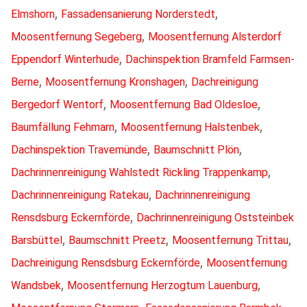
,
,
Elmshorn
Fassadensanierung Norderstedt
,
Moosentfernung Segeberg
Moosentfernung Alsterdorf
,
Eppendorf Winterhude
Dachinspektion Bramfeld Farmsen-
,
,
Berne
Moosentfernung Kronshagen
Dachreinigung
,
,
Bergedorf Wentorf
Moosentfernung Bad Oldesloe
,
,
Baumfällung Fehmarn
Moosentfernung Halstenbek
,
,
Dachinspektion Travemünde
Baumschnitt Plön
,
Dachrinnenreinigung Wahlstedt Rickling Trappenkamp
,
Dachrinnenreinigung Ratekau
Dachrinnenreinigung
,
Rensdsburg Eckernförde
Dachrinnenreinigung Oststeinbek
,
,
,
Barsbüttel
Baumschnitt Preetz
Moosentfernung Trittau
,
Dachreinigung Rensdsburg Eckernförde
Moosentfernung
,
,
Wandsbek
Moosentfernung Herzogtum Lauenburg
,