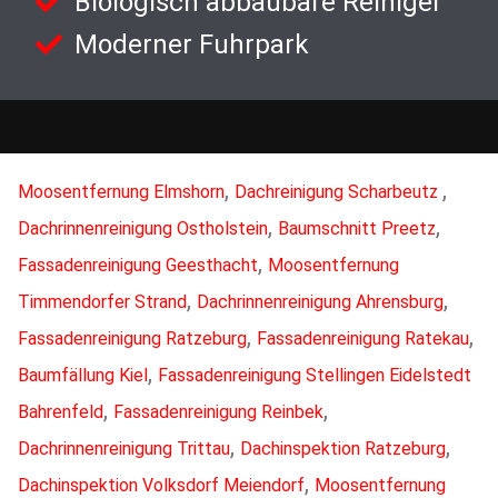
Biologisch abbaubare Reiniger
Moderner Fuhrpark
,
,
Moosentfernung Elmshorn
Dachreinigung Scharbeutz
,
,
Dachrinnenreinigung Ostholstein
Baumschnitt Preetz
,
Fassadenreinigung Geesthacht
Moosentfernung
,
,
Timmendorfer Strand
Dachrinnenreinigung Ahrensburg
,
,
Fassadenreinigung Ratzeburg
Fassadenreinigung Ratekau
,
Baumfällung Kiel
Fassadenreinigung Stellingen Eidelstedt
,
,
Bahrenfeld
Fassadenreinigung Reinbek
,
,
Dachrinnenreinigung Trittau
Dachinspektion Ratzeburg
,
Dachinspektion Volksdorf Meiendorf
Moosentfernung