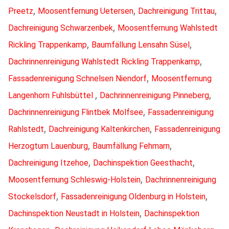
,
,
,
Preetz
Moosentfernung Uetersen
Dachreinigung Trittau
,
Dachreinigung Schwarzenbek
Moosentfernung Wahlstedt
,
,
Rickling Trappenkamp
Baumfällung Lensahn Süsel
,
Dachrinnenreinigung Wahlstedt Rickling Trappenkamp
,
Fassadenreinigung Schnelsen Niendorf
Moosentfernung
,
,
Langenhorn Fuhlsbüttel
Dachrinnenreinigung Pinneberg
,
Dachrinnenreinigung Flintbek Molfsee
Fassadenreinigung
,
,
Rahlstedt
Dachreinigung Kaltenkirchen
Fassadenreinigung
,
,
Herzogtum Lauenburg
Baumfällung Fehmarn
,
,
Dachreinigung Itzehoe
Dachinspektion Geesthacht
,
Moosentfernung Schleswig-Holstein
Dachrinnenreinigung
,
,
Stockelsdorf
Fassadenreinigung Oldenburg in Holstein
,
Dachinspektion Neustadt in Holstein
Dachinspektion