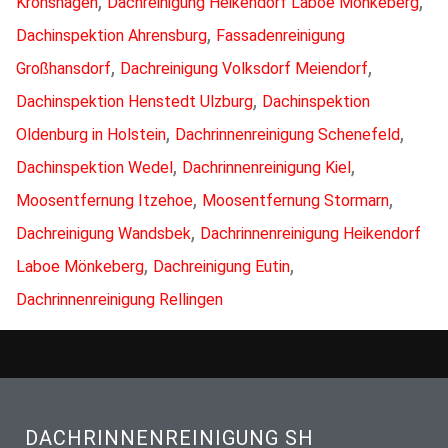
,
,
Kronshagen
Dachreinigung Heikendorf Laboe Mönkeberg
,
Dachinspektion Ahrensburg
Fassadenreinigung
,
,
Großhansdorf
Dachreinigung Volksdorf Meiendorf
,
Dachinspektion Henstedt Ulzburg
Dachinspektion
,
,
Oldenburg in Holstein
Dachrinnenreinigung Schenefeld
,
,
Dachinspektion Wedel
Dachrinnenreinigung Kiel
,
,
Moosentfernung Itzehoe
Moosentfernung Stormarn
,
Dachreinigung Wandsbek
Dachrinnenreinigung Heikendorf
,
,
Laboe Mönkeberg
Dachreinigung Eutin
Dachrinnenreinigung Rellingen
DACHRINNENREINIGUNG SH