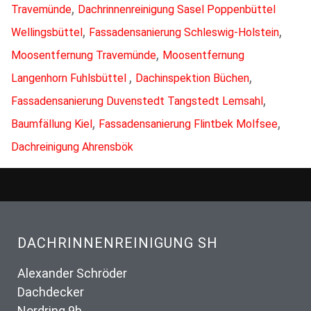
,
Travemünde
Dachrinnenreinigung Sasel Poppenbüttel
,
,
Wellingsbüttel
Fassadensanierung Schleswig-Holstein
,
Moosentfernung Travemünde
Moosentfernung
,
,
Langenhorn Fuhlsbüttel
Dachinspektion Büchen
,
Fassadensanierung Duvenstedt Tangstedt Lemsahl
,
,
Baumfällung Kiel
Fassadensanierung Flintbek Molfsee
Dachreinigung Ahrensbök
DACHRINNENREINIGUNG SH
Alexander Schröder
Dachdecker
Nordring 9b