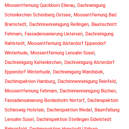
,
Moosentfernung Quickborn Ellerau
Dachreinigung
,
Schönkirchen Schönberg Ostsee
Moosentfernung Bad
,
,
Bramstedt
Dachrinnenreinigung Rellingen
Baumschnitt
,
,
Fehmarn
Fassadensanierung Uetersen
Dachreinigung
,
Rahlstedt
Moosentfernung Alsterdorf Eppendorf
,
,
Winterhude
Moosentfernung Lensahn Süsel
,
Dachreinigung Kaltenkirchen
Dachreinigung Alsterdorf
,
,
Eppendorf Winterhude
Dachreinigung Wandsbek
,
,
Dachinspektion Hamburg
Dachrinnenreinigung Reinfeld
,
,
Moosentfernung Fehmarn
Dachrinnenreinigung Büchen
,
Fassadensanierung Bordesholm Nortorf
Dachinspektion
,
,
Schleswig-Holstein
Dachinspektion Wedel
Baumfällung
,
Lensahn Süsel
Dachinspektion Stellingen Eidelstedt
,
,
Bahrenfeld
Dachinspektion Henstedt Ulzburg