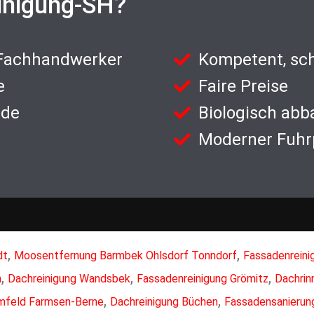
inigung-SH?
 Fachhandwerker
Kompetent, sch
e
Faire Preise
nde
Biologisch abb
Moderner Fuhr
,
,
dt
Moosentfernung Barmbek Ohlsdorf Tonndorf
Fassadenreini
,
,
,
n
Dachreinigung Wandsbek
Fassadenreinigung Grömitz
Dachrin
,
,
amfeld Farmsen-Berne
Dachreinigung Büchen
Fassadensanierun