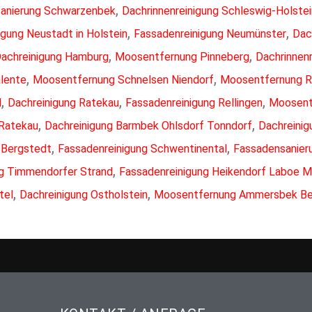
,
anierung Schwarzenbek
Dachrinnenreinigung Schleswig-Holstei
,
,
igung Neustadt in Holstein
Fassadenreinigung Neumünster
Dac
,
,
achreinigung Hamburg
Moosentfernung Pinneberg
Dachrinnen
,
,
lente
Moosentfernung Schnelsen Niendorf
Moosentfernung R
,
,
,
d
Dachreinigung Ratekau
Fassadenreinigung Rellingen
Moosent
,
,
Ratekau
Dachreinigung Barmbek Ohlsdorf Tonndorf
Dachreinig
,
,
 Bergstedt
Fassadenreinigung Schwentinental
Fassadensanier
,
ng Timmendorfer Strand
Fassadenreinigung Heikendorf Laboe 
,
,
tel
Dachreinigung Ostholstein
Moosentfernung Ammersbek Be