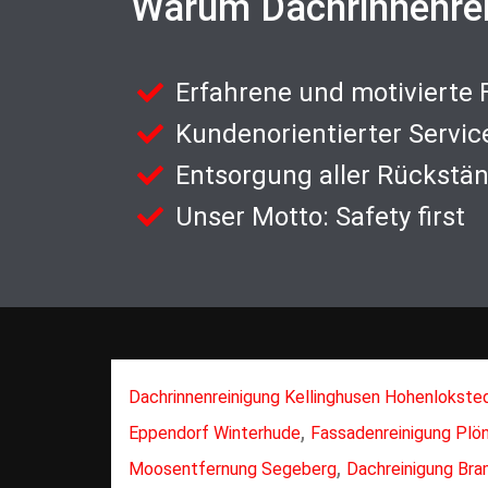
Warum Dachrinnenre
Erfahrene und motivierte
Kundenorientierter Servic
Entsorgung aller Rückstä
Unser Motto: Safety first
Dachrinnenreinigung Kellinghusen Hohenlokste
,
Eppendorf Winterhude
Fassadenreinigung Plö
,
Moosentfernung Segeberg
Dachreinigung Br