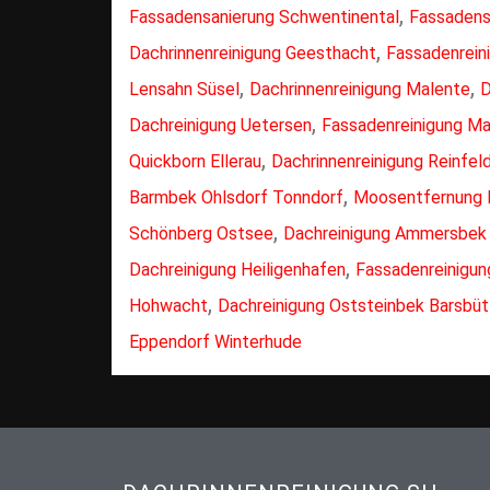
,
Fassadensanierung Schwentinental
Fassadens
,
Dachrinnenreinigung Geesthacht
Fassadenrein
,
,
Lensahn Süsel
Dachrinnenreinigung Malente
D
,
Dachreinigung Uetersen
Fassadenreinigung Ma
,
Quickborn Ellerau
Dachrinnenreinigung Reinfel
,
Barmbek Ohlsdorf Tonndorf
Moosentfernung 
,
Schönberg Ostsee
Dachreinigung Ammersbek
,
Dachreinigung Heiligenhafen
Fassadenreinigu
,
Hohwacht
Dachreinigung Oststeinbek Barsbüt
Eppendorf Winterhude