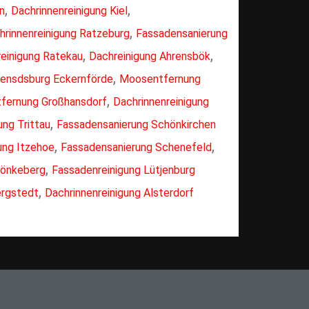
,
,
n
Dachrinnenreinigung Kiel
,
hrinnenreinigung Ratzeburg
Fassadensanierung
,
,
reinigung Ratekau
Dachreinigung Ahrensbök
,
ensdsburg Eckernförde
Moosentfernung
,
fernung Großhansdorf
Dachrinnenreinigung
,
ung Trittau
Fassadensanierung Schönkirchen
,
,
ung Itzehoe
Fassadensanierung Schenefeld
,
Mönkeberg
Fassadenreinigung Lütjenburg
,
rgstedt
Dachrinnenreinigung Alsterdorf