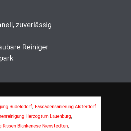
nell, zuverlässig
aubare Reiniger
park
,
gung Büdelsdorf
Fassadensanierung Alsterdorf
,
nenreinigung Herzogtum Lauenburg
,
g Rissen Blankenese Nienstedten