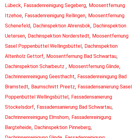
,
,
Lübeck
Fassadenreinigung Segeberg
Moosentfernung
,
,
Itzehoe
Fassadenreinigung Rellingen
Moosentfernung
,
,
Schenefeld
Dachinspektion Ahrensbök
Dachinspektion
,
,
Uetersen
Dachinspektion Norderstedt
Moosentfernung
,
Sasel Poppenbüttel Wellingsbüttel
Dachinspektion
,
,
Altenholz Gettorf
Moosentfernung Bad Schwartau
,
,
Dachinspektion Scharbeutz
Moosentfernung Glinde
,
Dachrinnenreinigung Geesthacht
Fassadenreinigung Bad
,
,
Bramstedt
Baumschnitt Preetz
Fassadensanierung Sasel
,
Poppenbüttel Wellingsbüttel
Fassadensanierung
,
,
Stockelsdorf
Fassadensanierung Bad Schwartau
,
Dachrinnenreinigung Elmshorn
Fassadenreinigung
,
,
Bargteheide
Dachinspektion Pinneberg
,
Dachrinnenreinigung Glinde
Fassadenreinigung