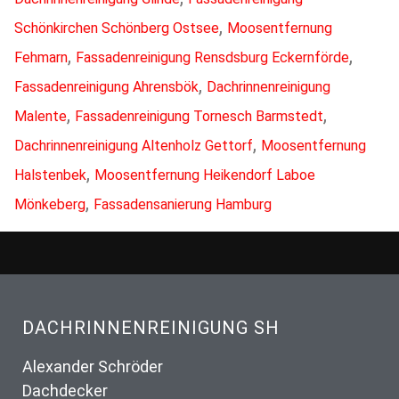
,
Schönkirchen Schönberg Ostsee
Moosentfernung
,
,
Fehmarn
Fassadenreinigung Rensdsburg Eckernförde
,
Fassadenreinigung Ahrensbök
Dachrinnenreinigung
,
,
Malente
Fassadenreinigung Tornesch Barmstedt
,
Dachrinnenreinigung Altenholz Gettorf
Moosentfernung
,
Halstenbek
Moosentfernung Heikendorf Laboe
,
Mönkeberg
Fassadensanierung Hamburg
DACHRINNENREINIGUNG SH
Alexander Schröder
Dachdecker