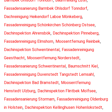
Barmbek Ohlsdorf Tonndorf
Baumfällung Eutin
,
Fassadensanierung Barmbek Ohlsdorf Tonndorf
,
Dachreinigung Heikendorf Laboe Mönkeberg
,
Fassadenreinigung Schönkirchen Schönberg Ostsee
,
,
Dachinspektion Ahrensbök
Dachinspektion Pinneberg
,
,
Fassadenreinigung Elmshorn
Moosentfernung Reinbek
,
Dachinspektion Schwentinental
Fassadenreinigung
,
,
Geesthacht
Moosentfernung Norderstedt
,
,
Fassadensanierung Schwentinental
Baumschnitt Kiel
,
Fassadenreinigung Duvenstedt Tangstedt Lemsahl
,
Dachinspektion Bad Bramstedt
Moosentfernung
,
,
Henstedt Ulzburg
Dachinspektion Flintbek Molfsee
,
Fassadensanierung Stormarn
Fassadenreinigung Oldenburg
,
,
in Holstein
Dachinspektion Kellinghusen Hohenlokstedt