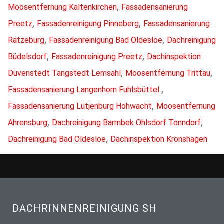
,
Moosentfernung Kaltenkirchen
Fassadensanierung
,
,
Preetz
Fassadenreinigung Pinneberg
Fassadensanierung
,
,
Ratzeburg
Fassadenreinigung Bad Oldesloe
Dachreinigung
,
,
Büdelsdorf
Fassadenreinigung Preetz
Dachinspektion
,
,
Duvenstedt Tangstedt Lemsahl
Moosentfernung Trittau
,
Fassadensanierung Langenhorn Fuhlsbüttel
,
Fassadensanierung Lütjenburg Hohwacht
Moosentfernung
,
,
Ahrensburg
Dachreinigung Barmbek Ohlsdorf Tonndorf
,
Dachreinigung Bad Oldesloe
Dachinspektion Kronshagen
DACHRINNENREINIGUNG SH