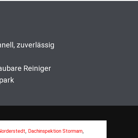
nell, zuverlässig
aubare Reiniger
park
,
,
 Norderstedt
Dachinspektion Stormarn