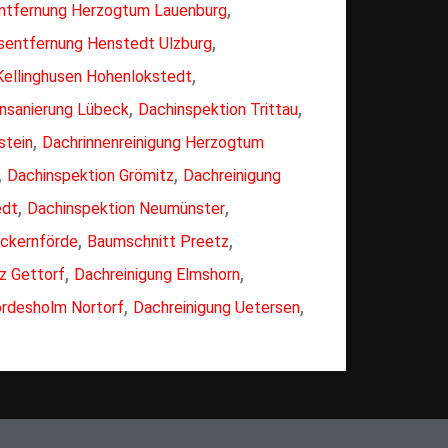
,
tfernung Herzogtum Lauenburg
,
entfernung Henstedt Ulzburg
,
Kellinghusen Hohenlokstedt
,
,
nsanierung Lübeck
Dachinspektion Trittau
,
stein
Dachrinnenreinigung Herzogtum
,
,
Dachinspektion Grömitz
Dachreinigung
,
,
edt
Dachinspektion Neumünster
,
,
Eckernförde
Baumschnitt Preetz
,
,
z Gettorf
Dachreinigung Elmshorn
,
,
rdesholm Nortorf
Dachreinigung Uetersen