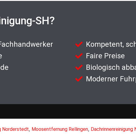
inigung-SH?
 Fachhandwerker
Kompetent, sch
e
Faire Preise
nde
Biologisch abb
Moderner Fuhr
,
,
g Norderstedt
Moosentfernung Rellingen
Dachrinnenreinigung