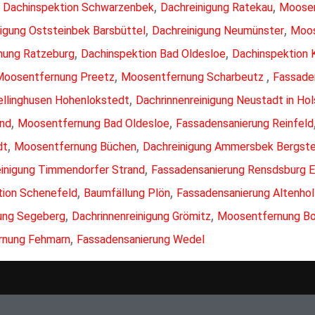
,
,
,
Dachinspektion Schwarzenbek
Dachreinigung Ratekau
Moosen
,
,
nigung Oststeinbek Barsbüttel
Dachreinigung Neumünster
Moos
,
,
nung Ratzeburg
Dachinspektion Bad Oldesloe
Dachinspektion 
,
,
Moosentfernung Preetz
Moosentfernung Scharbeutz
Fassade
,
ellinghusen Hohenlokstedt
Dachrinnenreinigung Neustadt in Hol
,
,
and
Moosentfernung Bad Oldesloe
Fassadensanierung Reinfeld
,
,
dt
Moosentfernung Büchen
Dachreinigung Ammersbek Bergst
,
inigung Timmendorfer Strand
Fassadensanierung Rensdsburg 
,
,
tion Schenefeld
Baumfällung Plön
Fassadensanierung Altenhol
,
,
ung Segeberg
Dachrinnenreinigung Grömitz
Moosentfernung Bo
,
rnung Fehmarn
Fassadensanierung Wedel