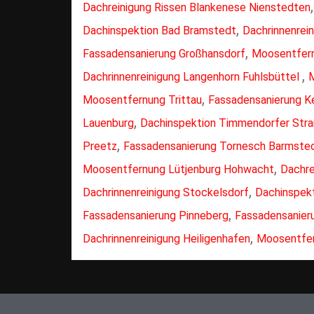
Dachreinigung Rissen Blankenese Nienstedten
,
Dachinspektion Bad Bramstedt
Dachrinnenrei
,
Fassadensanierung Großhansdorf
Moosentfer
,
Dachrinnenreinigung Langenhorn Fuhlsbüttel
,
Moosentfernung Trittau
Fassadensanierung K
,
Lauenburg
Dachinspektion Timmendorfer Str
,
Preetz
Fassadensanierung Tornesch Barmste
,
Moosentfernung Lütjenburg Hohwacht
Dachre
,
Dachrinnenreinigung Stockelsdorf
Dachinspek
,
Fassadensanierung Pinneberg
Fassadensanier
,
Dachrinnenreinigung Heiligenhafen
Moosentfe