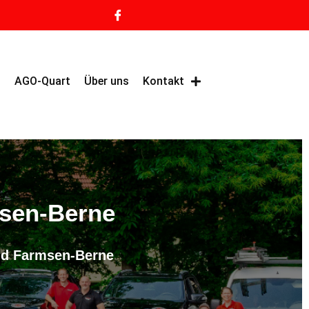
g
AGO-Quart
Über uns
Kontakt
msen-Berne
eld Farmsen-Berne