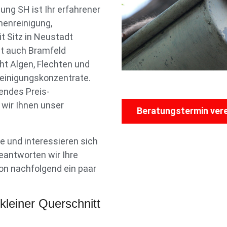
ng SH ist Ihr erfahrener
nnenreinigung,
t Sitz in Neustadt
st auch Bramfeld
t Algen, Flechten und
inigungskonzentrate.
endes Preis-
 wir Ihnen unser
Beratungstermin ver
 und interessieren sich
eantworten wir Ihre
on nachfolgend ein paar
kleiner Querschnitt