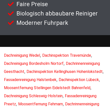
Faire Preise
Biologisch abbaubare Reiniger
Moderner Fuhrpark
,
,
Dachreinigung Wedel
Dachinspektion Travemünde
,
Dachreinigung Bordesholm Nortorf
Dachrinnenreinigung
,
,
Geesthacht
Dachinspektion Kellinghusen Hohenlokstedt
,
,
Fassadenreinigung Halstenbek
Dachinspektion Lübeck
,
Moosentfernung Stellingen Eidelstedt Bahrenfeld
,
Dachreinigung Schleswig-Holstein
Fassadenreinigung
,
,
Preetz
Moosentfernung Fehmarn
Dachrinnenreinigung