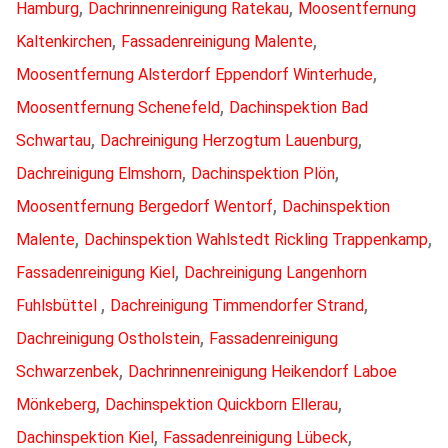
,
,
Hamburg
Dachrinnenreinigung Ratekau
Moosentfernung
,
,
Kaltenkirchen
Fassadenreinigung Malente
,
Moosentfernung Alsterdorf Eppendorf Winterhude
,
Moosentfernung Schenefeld
Dachinspektion Bad
,
,
Schwartau
Dachreinigung Herzogtum Lauenburg
,
,
Dachreinigung Elmshorn
Dachinspektion Plön
,
Moosentfernung Bergedorf Wentorf
Dachinspektion
,
,
Malente
Dachinspektion Wahlstedt Rickling Trappenkamp
,
Fassadenreinigung Kiel
Dachreinigung Langenhorn
,
,
Fuhlsbüttel
Dachreinigung Timmendorfer Strand
,
Dachreinigung Ostholstein
Fassadenreinigung
,
Schwarzenbek
Dachrinnenreinigung Heikendorf Laboe
,
,
Mönkeberg
Dachinspektion Quickborn Ellerau
,
,
Dachinspektion Kiel
Fassadenreinigung Lübeck