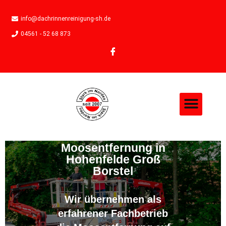
info@dachrinnenreinigung-sh.de
04561 - 52 68 873
Moosentfernung in
Hohenfelde Groß
Borstel
Wir übernehmen als
erfahrener Fachbetrieb