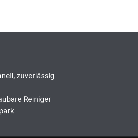
nell, zuverlässig
aubare Reiniger
park