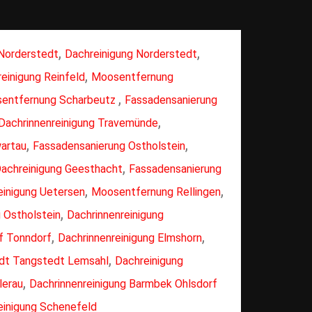
,
,
Norderstedt
Dachreinigung Norderstedt
,
einigung Reinfeld
Moosentfernung
,
entfernung Scharbeutz
Fassadensanierung
,
Dachrinnenreinigung Travemünde
,
,
artau
Fassadensanierung Ostholstein
,
achreinigung Geesthacht
Fassadensanierung
,
,
einigung Uetersen
Moosentfernung Rellingen
,
 Ostholstein
Dachrinnenreinigung
,
,
f Tonndorf
Dachrinnenreinigung Elmshorn
,
dt Tangstedt Lemsahl
Dachreinigung
,
lerau
Dachrinnenreinigung Barmbek Ohlsdorf
einigung Schenefeld