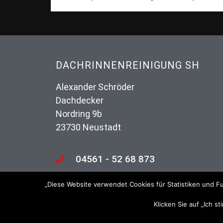
DACHRINNENREINIGUNG SH
Alexander Schröder
Dachdecker
Nordring 9b
23730 Neustadt
04561 - 52 68 873
info@dachrinnenreinigung-sh.de
„Diese Website verwendet Cookies für Statistiken und Fu
Klicken Sie auf „Ich s
© 2026 Dachrinnenreinigung SH