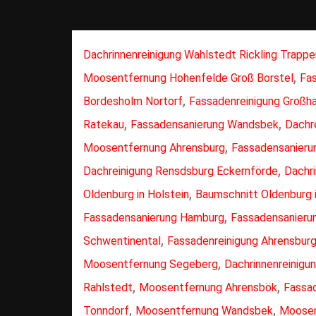
Dachrinnenreinigung Wahlstedt Rickling Trapp
,
Moosentfernung Hohenfelde Groß Borstel
Fas
,
Bordesholm Nortorf
Fassadenreinigung Großh
,
,
Ratekau
Fassadensanierung Wandsbek
Dachr
,
Moosentfernung Ahrensburg
Fassadensanierun
,
Dachreinigung Rensdsburg Eckernförde
Dachr
,
Oldenburg in Holstein
Baumschnitt Oldenburg i
,
Fassadensanierung Hamburg
Fassadensanieru
,
Schwentinental
Fassadenreinigung Ahrensbur
,
Moosentfernung Segeberg
Dachrinnenreinigu
,
,
Rahlstedt
Moosentfernung Ahrensbök
Fassad
,
,
Tonndorf
Moosentfernung Wandsbek
Moosen