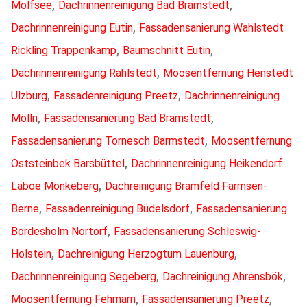
,
,
Molfsee
Dachrinnenreinigung Bad Bramstedt
,
Dachrinnenreinigung Eutin
Fassadensanierung Wahlstedt
,
,
Rickling Trappenkamp
Baumschnitt Eutin
,
Dachrinnenreinigung Rahlstedt
Moosentfernung Henstedt
,
,
Ulzburg
Fassadenreinigung Preetz
Dachrinnenreinigung
,
,
Mölln
Fassadensanierung Bad Bramstedt
,
Fassadensanierung Tornesch Barmstedt
Moosentfernung
,
Oststeinbek Barsbüttel
Dachrinnenreinigung Heikendorf
,
Laboe Mönkeberg
Dachreinigung Bramfeld Farmsen-
,
,
Berne
Fassadenreinigung Büdelsdorf
Fassadensanierung
,
Bordesholm Nortorf
Fassadensanierung Schleswig-
,
,
Holstein
Dachreinigung Herzogtum Lauenburg
,
,
Dachrinnenreinigung Segeberg
Dachreinigung Ahrensbök
,
,
Moosentfernung Fehmarn
Fassadensanierung Preetz