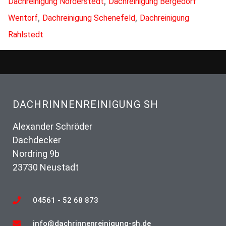
,
Dachreinigung Norderstedt
Dachreinigung Bergedorf
,
,
Wentorf
Dachreinigung Schenefeld
Dachreinigung
Rahlstedt
DACHRINNENREINIGUNG SH
Alexander Schröder
Dachdecker
Nordring 9b
23730 Neustadt
04561 - 52 68 873
info@dachrinnenreinigung-sh.de