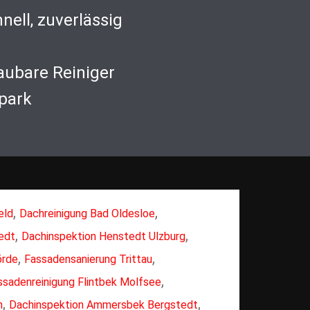
nell, zuverlässig
aubare Reiniger
park
,
,
eld
Dachreinigung Bad Oldesloe
,
,
edt
Dachinspektion Henstedt Ulzburg
,
,
örde
Fassadensanierung Trittau
,
ssadenreinigung Flintbek Molfsee
,
,
n
Dachinspektion Ammersbek Bergstedt