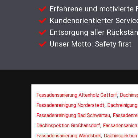
Erfahrene und motivierte
Kundenorientierter Servic
Entsorgung aller Rückstä
Unser Motto: Safety first
,
Fassadensanierung Altenholz Gettorf
Dachins
,
Fassadenreinigung Norderstedt
Dachreinigun
,
Fassadenreinigung Bad Schwartau
Fassadenre
,
Dachinspektion Großhansdorf
Fassadensanier
,
Fassadensanierung Wandsbek
Dachinspektion 