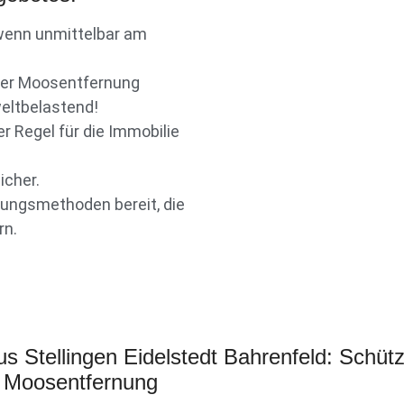
 wenn unmittelbar am
einer Moosentfernung
weltbelastend!
r Regel für die Immobilie
icher.
gungsmethoden bereit, die
rn.
s Stellingen Eidelstedt Bahrenfeld: Schüt
e Moosentfernung