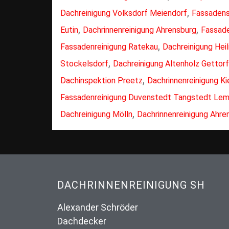
,
Dachreinigung Volksdorf Meiendorf
Fassadens
,
,
Eutin
Dachrinnenreinigung Ahrensburg
Fassade
,
Fassadenreinigung Ratekau
Dachreinigung Hei
,
Stockelsdorf
Dachreinigung Altenholz Gettorf
,
Dachinspektion Preetz
Dachrinnenreinigung Ki
Fassadenreinigung Duvenstedt Tangstedt Lem
,
Dachreinigung Mölln
Dachrinnenreinigung Ahre
DACHRINNENREINIGUNG SH
Alexander Schröder
Dachdecker