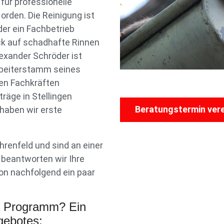
 für professionelle
rden. Die Reinigung ist
er ein Fachbetrieb
ck auf schadhafte Rinnen
exander Schröder ist
rbeiterstamm seines
ten Fachkräften
räge in Stellingen
Beratungstermin ver
 haben wir erste
renfeld und sind an einer
 beantworten wir Ihre
on nachfolgend ein paar
r Programm? Ein
gebotes: