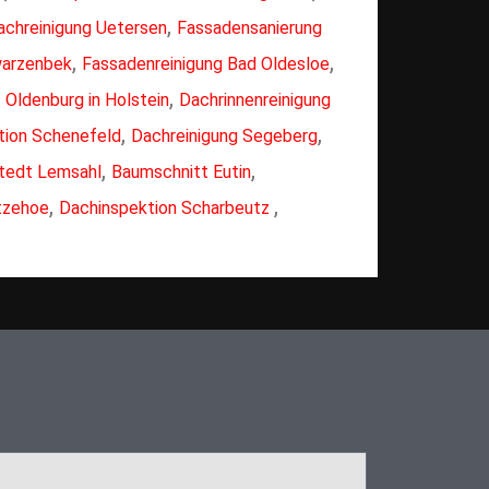
,
achreinigung Uetersen
Fassadensanierung
,
,
warzenbek
Fassadenreinigung Bad Oldesloe
,
 Oldenburg in Holstein
Dachrinnenreinigung
,
,
tion Schenefeld
Dachreinigung Segeberg
,
,
tedt Lemsahl
Baumschnitt Eutin
,
,
Itzehoe
Dachinspektion Scharbeutz