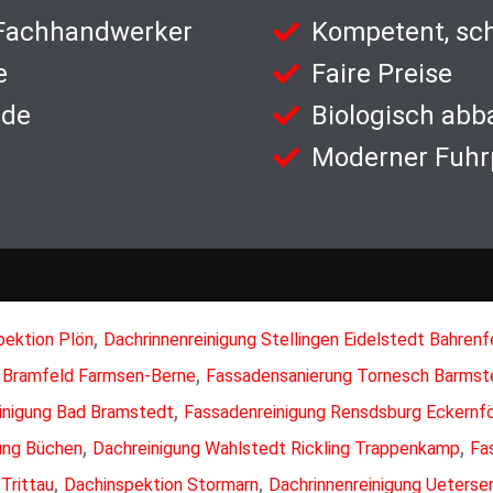
 Fachhandwerker
Kompetent, sch
e
Faire Preise
nde
Biologisch abb
Moderner Fuhr
,
pektion Plön
Dachrinnenreinigung Stellingen Eidelstedt Bahrenf
,
g Bramfeld Farmsen-Berne
Fassadensanierung Tornesch Barmst
,
inigung Bad Bramstedt
Fassadenreinigung Rensdsburg Eckernf
,
,
ung Büchen
Dachreinigung Wahlstedt Rickling Trappenkamp
Fa
,
,
Trittau
Dachinspektion Stormarn
Dachrinnenreinigung Ueterse