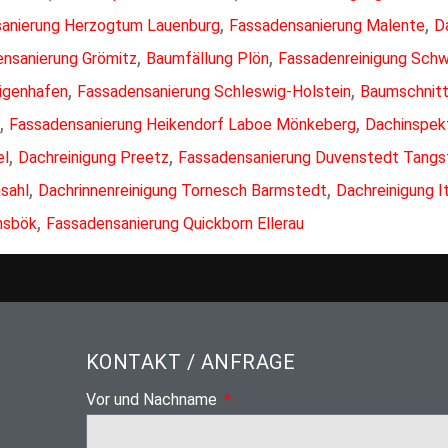
,
,
anierung Herzogtum Lauenburg
Fassadensanierung Malente
D
,
,
nsanierung Grömitz
Baumfällung Plön
Fassadenreinigung Sch
,
,
ligenhafen
Fassadensanierung Schleswig-Holstein
Baumschnitt
,
,
Fassadensanierung Heikendorf Laboe Mönkeberg
Dachinspek
,
,
el
Dachreinigung Preetz
Fassadensanierung Duvenstedt Tangs
,
,
sahl
Dachrinnenreinigung Tornesch Barmstedt
Dachreinigung 
,
nsbök
Fassadensanierung Quickborn Ellerau
KONTAKT / ANFRAGE
Vor und Nachname