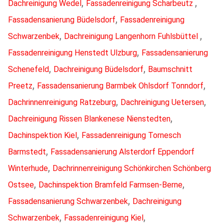
,
,
Dachreinigung Wedel
Fassadenreinigung Scharbeutz
,
Fassadensanierung Büdelsdorf
Fassadenreinigung
,
,
Schwarzenbek
Dachreinigung Langenhorn Fuhlsbüttel
,
Fassadenreinigung Henstedt Ulzburg
Fassadensanierung
,
,
Schenefeld
Dachreinigung Büdelsdorf
Baumschnitt
,
,
Preetz
Fassadensanierung Barmbek Ohlsdorf Tonndorf
,
,
Dachrinnenreinigung Ratzeburg
Dachreinigung Uetersen
,
Dachreinigung Rissen Blankenese Nienstedten
,
Dachinspektion Kiel
Fassadenreinigung Tornesch
,
Barmstedt
Fassadensanierung Alsterdorf Eppendorf
,
Winterhude
Dachrinnenreinigung Schönkirchen Schönberg
,
,
Ostsee
Dachinspektion Bramfeld Farmsen-Berne
,
Fassadensanierung Schwarzenbek
Dachreinigung
,
,
Schwarzenbek
Fassadenreinigung Kiel