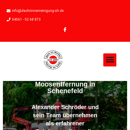
info@dachrinnenreinigung-sh.de
04561 - 52 68 873
Moosentfernung in
Schenefeld
Alexander Schröder und
sein Team übernehmen
als erfahrener