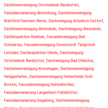
,
Dachrinnenreinigung Oststeinbek Barsbüttel
,
Fassadensanierung Ahrensburg
Dachrinnenreinigung
,
,
Bramfeld Farmsen-Berne
Dachreinigung Altenholz Gettorf
,
,
Dachrinnenreinigung Ahrensbök
Dachreinigung Ahrensbök
,
Dachinspektion Reinbek
Fassadenreinigung Bad
,
Schwartau
Fassadenreinigung Duvenstedt Tangstedt
,
,
Lemsahl
Dachinspektion Glinde
Dachreinigung
,
,
Oststeinbek Barsbüttel
Dachreinigung Bad Oldesloe
,
Dachrinnenreinigung Kronshagen
Dachrinnenreinigung
,
Heiligenhafen
Dachrinnenreinigung Hohenfelde Groß
,
,
Borstel
Fassadenreinigung Kaltenkirchen
,
Fassadensanierung Langenhorn Fuhlsbüttel
,
Fassadensanierung Segeberg
Dachrinnenreinigung
,