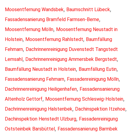
,
,
Moosentfernung Wandsbek
Baumschnitt Lübeck
,
Fassadensanierung Bramfeld Farmsen-Berne
,
Moosentfernung Mölln
Moosentfernung Neustadt in
,
,
Holstein
Moosentfernung Rahlstedt
Baumfällung
,
Fehmarn
Dachrinnenreinigung Duvenstedt Tangstedt
,
,
Lemsahl
Dachrinnenreinigung Ammersbek Bergstedt
,
,
Baumfällung Neustadt in Holstein
Baumfällung Eutin
,
,
Fassadensanierung Fehmarn
Fassadenreinigung Mölln
,
Dachrinnenreinigung Heiligenhafen
Fassadensanierung
,
,
Altenholz Gettorf
Moosentfernung Schleswig-Holstein
,
,
Dachrinnenreinigung Halstenbek
Dachinspektion Itzehoe
,
Dachinspektion Henstedt Ulzburg
Fassadenreinigung
,
Oststeinbek Barsbüttel
Fassadensanierung Barmbek