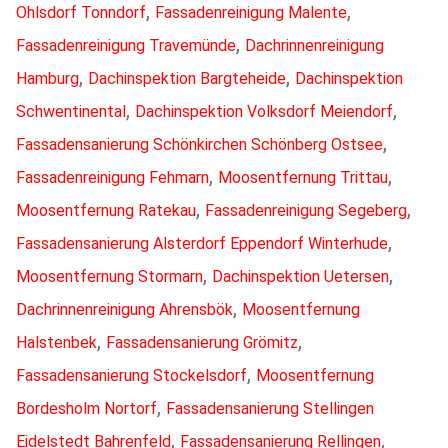
,
,
Ohlsdorf Tonndorf
Fassadenreinigung Malente
,
Fassadenreinigung Travemünde
Dachrinnenreinigung
,
,
Hamburg
Dachinspektion Bargteheide
Dachinspektion
,
,
Schwentinental
Dachinspektion Volksdorf Meiendorf
,
Fassadensanierung Schönkirchen Schönberg Ostsee
,
,
Fassadenreinigung Fehmarn
Moosentfernung Trittau
,
,
Moosentfernung Ratekau
Fassadenreinigung Segeberg
,
Fassadensanierung Alsterdorf Eppendorf Winterhude
,
,
Moosentfernung Stormarn
Dachinspektion Uetersen
,
Dachrinnenreinigung Ahrensbök
Moosentfernung
,
,
Halstenbek
Fassadensanierung Grömitz
,
Fassadensanierung Stockelsdorf
Moosentfernung
,
Bordesholm Nortorf
Fassadensanierung Stellingen
,
,
Eidelstedt Bahrenfeld
Fassadensanierung Rellingen