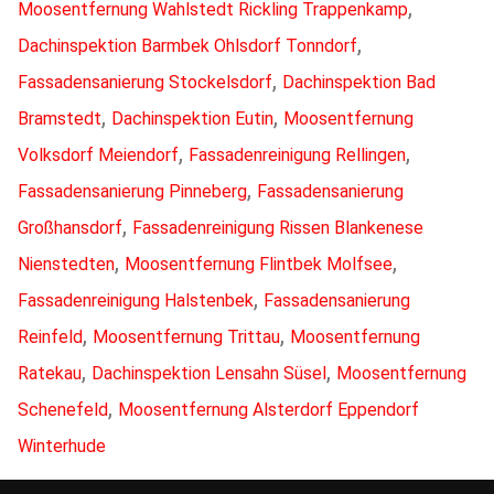
,
Moosentfernung Wahlstedt Rickling Trappenkamp
,
Dachinspektion Barmbek Ohlsdorf Tonndorf
,
Fassadensanierung Stockelsdorf
Dachinspektion Bad
,
,
Bramstedt
Dachinspektion Eutin
Moosentfernung
,
,
Volksdorf Meiendorf
Fassadenreinigung Rellingen
,
Fassadensanierung Pinneberg
Fassadensanierung
,
Großhansdorf
Fassadenreinigung Rissen Blankenese
,
,
Nienstedten
Moosentfernung Flintbek Molfsee
,
Fassadenreinigung Halstenbek
Fassadensanierung
,
,
Reinfeld
Moosentfernung Trittau
Moosentfernung
,
,
Ratekau
Dachinspektion Lensahn Süsel
Moosentfernung
,
Schenefeld
Moosentfernung Alsterdorf Eppendorf
Winterhude