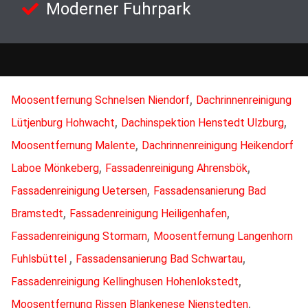
Moderner Fuhrpark
,
Moosentfernung Schnelsen Niendorf
Dachrinnenreinigung
,
,
Lütjenburg Hohwacht
Dachinspektion Henstedt Ulzburg
,
Moosentfernung Malente
Dachrinnenreinigung Heikendorf
,
,
Laboe Mönkeberg
Fassadenreinigung Ahrensbök
,
Fassadenreinigung Uetersen
Fassadensanierung Bad
,
,
Bramstedt
Fassadenreinigung Heiligenhafen
,
Fassadenreinigung Stormarn
Moosentfernung Langenhorn
,
,
Fuhlsbüttel
Fassadensanierung Bad Schwartau
,
Fassadenreinigung Kellinghusen Hohenlokstedt
,
Moosentfernung Rissen Blankenese Nienstedten