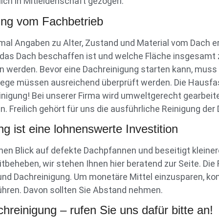
ich in Mitleidenschaft gezogen.
ung vom Fachbetrieb
mal Angaben zu Alter, Zustand und Material vom Dach er
as Dach beschaffen ist und welche Fläche insgesamt zu
n werden. Bevor eine Dachreinigung starten kann, mus
ge müssen ausreichend überprüft werden. Die Hausfass
inigung! Bei unserer Firma wird umweltgerecht gearbeite
 Freilich gehört für uns die ausführliche Reinigung der
g ist eine lohnenswerte Investition
 einen Blick auf defekte Dachpfannen und beseitigt klei
itbeheben, wir stehen Ihnen hier beratend zur Seite. Die
und Dachreinigung. Um monetäre Mittel einzusparen, kom
ühren. Davon sollten Sie Abstand nehmen.
hreinigung – rufen Sie uns dafür bitte an!