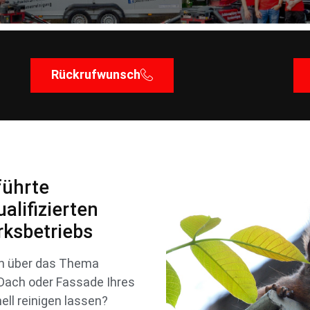
Rückrufwunsch
führte
alifizierten
ksbetriebs
ch über das Thema
 Dach oder Fassade Ihres
ll reinigen lassen?