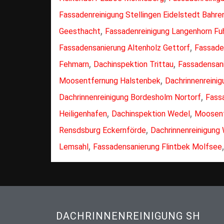
Fassadenreinigung Stellingen Eidelstedt Bahre
,
Geesthacht
Fassadenreinigung Langenhorn Fu
,
Fassadensanierung Altenholz Gettorf
Fassade
,
,
Fehmarn
Dachinspektion Trittau
Fassadensan
,
Moosentfernung Halstenbek
Dachrinnenreini
,
Dachrinnenreinigung Bordesholm Nortorf
Fass
,
,
Heiligenhafen
Dachinspektion Wedel
Moosent
,
Rensdsburg Eckernförde
Dachrinnenreinigung
,
Lemsahl
Fassadensanierung Flintbek Molfsee
DACHRINNENREINIGUNG SH