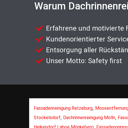
Warum Dachrinnenre
Erfahrene und motivierte
Kundenorientierter Servic
Entsorgung aller Rückstä
Unser Motto: Safety first
,
Fassadenreinigung Ratzeburg
Moosentfernung
,
,
Stockelsdorf
Dachrinnenreinigung Mölln
Fass
,
Heikendorf Laboe Mönkeberg
Fassadenreinigu