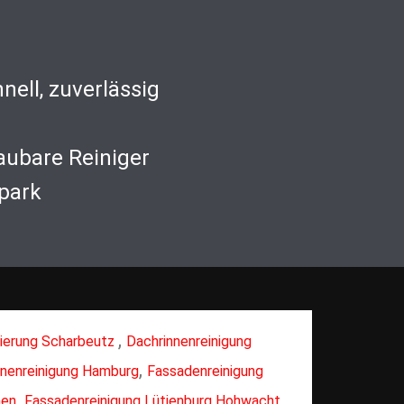
nell, zuverlässig
aubare Reiniger
park
,
ierung Scharbeutz
Dachrinnenreinigung
,
nnenreinigung Hamburg
Fassadenreinigung
,
,
hen
Fassadenreinigung Lütjenburg Hohwacht