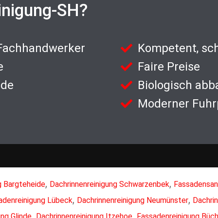
inigung-SH?
 Fachhandwerker
Kompetent, sch
e
Faire Preise
nde
Biologisch abb
Moderner Fuhr
,
,
 Bargteheide
Dachrinnenreinigung Schwarzenbek
Fassadensan
,
,
adenreinigung Lübeck
Dachrinnenreinigung Neumünster
Dachri
,
,
ng Glinde
Dachrinnenreinigung Itzehoe
Fassadenreinigung Büc