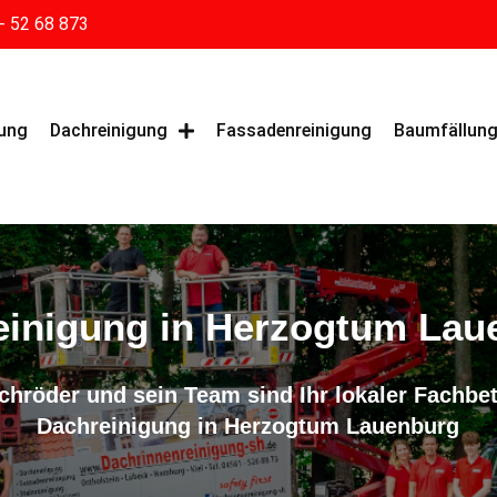
- 52 68 873
gung
Dachreinigung
Fassadenreinigung
Baumfällun
einigung in Herzogtum Lau
hröder und sein Team sind Ihr lokaler Fachbet
Dachreinigung in Herzogtum Lauenburg