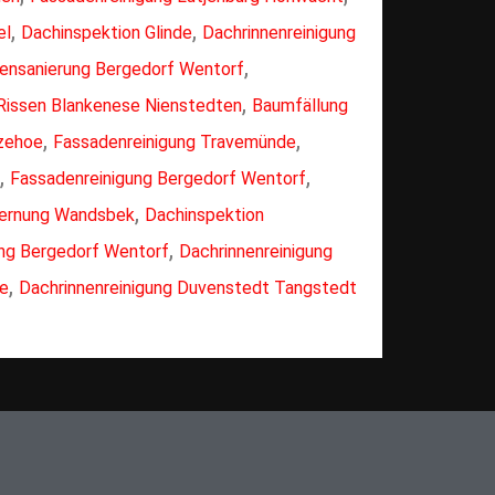
,
,
el
Dachinspektion Glinde
Dachrinnenreinigung
,
ensanierung Bergedorf Wentorf
,
Rissen Blankenese Nienstedten
Baumfällung
,
,
tzehoe
Fassadenreinigung Travemünde
,
,
Fassadenreinigung Bergedorf Wentorf
,
ernung Wandsbek
Dachinspektion
,
ng Bergedorf Wentorf
Dachrinnenreinigung
,
oe
Dachrinnenreinigung Duvenstedt Tangstedt