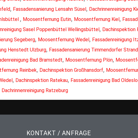
,
,
nfeld
Fassadensanierung Lensahn Süsel
Dachrinnenreinigung Ki
,
,
,
hlsbüttel
Moosentfernung Eutin
Moosentfernung Kiel
Fassad
,
nreinigung Sasel Poppenbüttel Wellingsbüttel
Dachinspektion 
,
,
ierung Segeberg
Moosentfernung Wedel
Fassadenreinigung I
,
gung Henstedt Ulzburg
Fassadensanierung Timmendorfer Strand
,
,
adenreinigung Bad Bramstedt
Moosentfernung Plön
Moosentf
,
,
fernung Reinbek
Dachinspektion Großhansdorf
Moosentfernu
,
,
 Wedel
Dachinspektion Ratekau
Fassadenreinigung Bad Oldesl
,
Dachrinnenreinigung Ratzeburg
KONTAKT / ANFRAGE