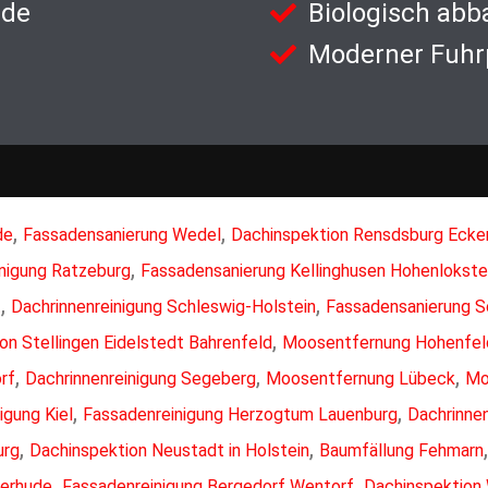
nde
Biologisch abb
Moderner Fuhr
,
,
de
Fassadensanierung Wedel
Dachinspektion Rensdsburg Ecke
,
inigung Ratzeburg
Fassadensanierung Kellinghusen Hohenlokst
,
,
t
Dachrinnenreinigung Schleswig-Holstein
Fassadensanierung S
,
on Stellingen Eidelstedt Bahrenfeld
Moosentfernung Hohenfeld
,
,
,
rf
Dachrinnenreinigung Segeberg
Moosentfernung Lübeck
Mo
,
,
igung Kiel
Fassadenreinigung Herzogtum Lauenburg
Dachrinne
,
,
urg
Dachinspektion Neustadt in Holstein
Baumfällung Fehmarn
,
,
terhude
Fassadenreinigung Bergedorf Wentorf
Dachinspektion