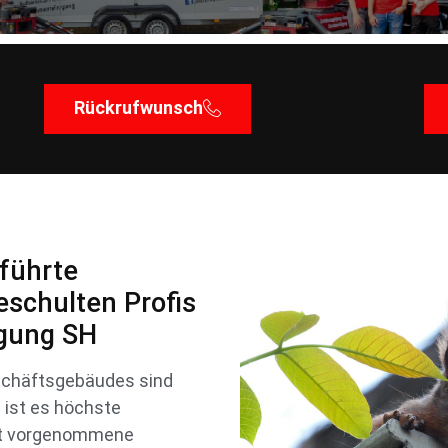
Rückrufwunsch
eführte
eschulten Profis
igung SH
schäftsgebäudes sind
n ist es höchste
ekt vorgenommene