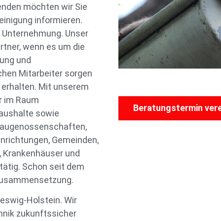
enden möchten wir Sie
inigung informieren.
r Unternehmung. Unser
artner, wenn es um die
gung und
chen Mitarbeiter sorgen
 erhalten. Mit unserem
ir im Raum
Beratungstermin ver
aushalte sowie
Baugenossenschaften,
nrichtungen, Gemeinden,
, Krankenhäuser und
tätig. Schon seit dem
n Zusammensetzung.
eswig-Holstein. Wir
hnik zukunftssicher