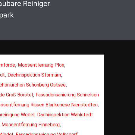
aubare Reiniger
park
,
,
rnförde
Moosentfernung Plön
,
,
edt
Dachinspektion Stormarn
,
chönkirchen Schönberg Ostsee
,
e Groß Borstel
Fassadensanierung Schnelsen
,
osentfernung Rissen Blankenese Nienstedten
,
nreinigung Wedel
Dachinspektion Wahlstedt
,
,
Moosentfernung Pinneberg
,
 Wedel
Fassadensanierung Volksdorf