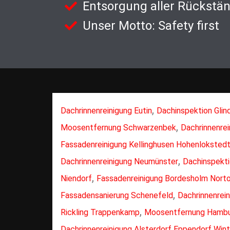
Entsorgung aller Rückstä
Unser Motto: Safety first
,
Dachrinnenreinigung Eutin
Dachinspektion Glin
,
Moosentfernung Schwarzenbek
Dachrinnenre
Fassadenreinigung Kellinghusen Hohenloksted
,
Dachrinnenreinigung Neumünster
Dachinspekti
,
Niendorf
Fassadenreinigung Bordesholm Norto
,
Fassadensanierung Schenefeld
Dachrinnenrein
,
Rickling Trappenkamp
Moosentfernung Hamb
Dachrinnenreinigung Alsterdorf Eppendorf Win