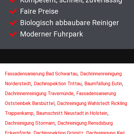
Faire Preise
Biologisch abbaubare Reiniger
Moderner Fuhrpark
,
Fassadensanierung Bad Schwartau
Dachrinnenreinigung
,
,
,
Norderstedt
Dachinspektion Trittau
Baumfällung Eutin
,
Dachrinnenreinigung Travemünde
Fassadensanierung
,
Oststeinbek Barsbüttel
Dachreinigung Wahlstedt Rickling
,
,
Trappenkamp
Baumschnitt Neustadt in Holstein
,
Dachreinigung Stormarn
Dachreinigung Rensdsburg
,
,
,
Eckernförde
Dachinspektion Grömitz
Dachreinigung Kiel