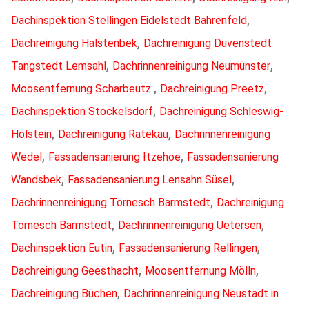
,
Dachinspektion Stellingen Eidelstedt Bahrenfeld
,
Dachreinigung Halstenbek
Dachreinigung Duvenstedt
,
,
Tangstedt Lemsahl
Dachrinnenreinigung Neumünster
,
,
Moosentfernung Scharbeutz
Dachreinigung Preetz
,
Dachinspektion Stockelsdorf
Dachreinigung Schleswig-
,
,
Holstein
Dachreinigung Ratekau
Dachrinnenreinigung
,
,
Wedel
Fassadensanierung Itzehoe
Fassadensanierung
,
,
Wandsbek
Fassadensanierung Lensahn Süsel
,
Dachrinnenreinigung Tornesch Barmstedt
Dachreinigung
,
,
Tornesch Barmstedt
Dachrinnenreinigung Uetersen
,
,
Dachinspektion Eutin
Fassadensanierung Rellingen
,
,
Dachreinigung Geesthacht
Moosentfernung Mölln
,
Dachreinigung Büchen
Dachrinnenreinigung Neustadt in