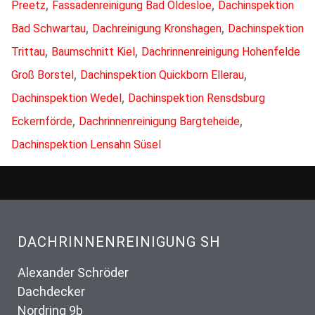
,
,
Preetz
Fassadenreinigung Bad Oldesloe
Dachinspektion
,
,
Bad Schwartau
Dachreinigung Kronshagen
Dachinspektion
,
,
Trittau
Baumschnitt Kiel
Dachrinnenreinigung Hohenfelde
,
,
Groß Borstel
Dachinspektion Quickborn Ellerau
,
Dachinspektion Wedel
Dachinspektion Rensdsburg
,
,
Eckernförde
Dachrinnenreinigung Bargteheide
Dachinspektion Lensahn Süsel
DACHRINNENREINIGUNG SH
Alexander Schröder
Dachdecker
Nordring 9b