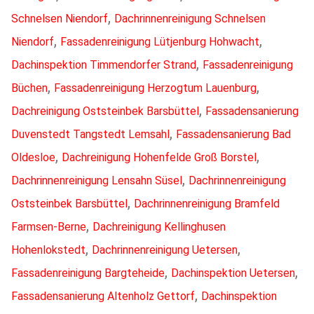
,
Schnelsen Niendorf
Dachrinnenreinigung Schnelsen
,
,
Niendorf
Fassadenreinigung Lütjenburg Hohwacht
,
Dachinspektion Timmendorfer Strand
Fassadenreinigung
,
,
Büchen
Fassadenreinigung Herzogtum Lauenburg
,
Dachreinigung Oststeinbek Barsbüttel
Fassadensanierung
,
Duvenstedt Tangstedt Lemsahl
Fassadensanierung Bad
,
,
Oldesloe
Dachreinigung Hohenfelde Groß Borstel
,
Dachrinnenreinigung Lensahn Süsel
Dachrinnenreinigung
,
Oststeinbek Barsbüttel
Dachrinnenreinigung Bramfeld
,
Farmsen-Berne
Dachreinigung Kellinghusen
,
,
Hohenlokstedt
Dachrinnenreinigung Uetersen
,
,
Fassadenreinigung Bargteheide
Dachinspektion Uetersen
,
Fassadensanierung Altenholz Gettorf
Dachinspektion