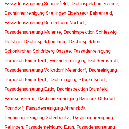
,
,
Fassadensanierung Schenefeld
Dachinspektion Grömitz
,
Dachrinnenreinigung Stellingen Eidelstedt Bahrenfeld
,
Fassadensanierung Bordesholm Nortorf
,
Fassadensanierung Malente
Dachinspektion Schleswig-
,
,
Holstein
Dachinspektion Eutin
Dachinspektion
,
Schönkirchen Schönberg Ostsee
Fassadenreinigung
,
,
Tornesch Barmstedt
Fassadenreinigung Bad Bramstedt
,
Fassadensanierung Volksdorf Meiendorf
Dachreinigung
,
,
Tornesch Barmstedt
Dachreinigung Stockelsdorf
,
Fassadensanierung Eutin
Dachinspektion Bramfeld
,
Farmsen-Berne
Dachrinnenreinigung Barmbek Ohlsdorf
,
,
Tonndorf
Fassadenreinigung Ahrensbök
,
Dachrinnenreinigung Scharbeutz
Dachrinnenreinigung
,
,
Rellingen
Fassadenreinigung Eutin
Fassadensanierung