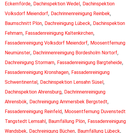
,
,
Eckernförde
Dachinspektion Wedel
Dachinspektion
,
,
Volksdorf Meiendorf
Dachrinnenreinigung Reinbek
,
,
Baumschnitt Plön
Dachreinigung Lübeck
Dachinspektion
,
,
Fehmarn
Fassadenreinigung Kaltenkirchen
,
Fassadenreinigung Volksdorf Meiendorf
Moosentfernung
,
,
Neumünster
Dachrinnenreinigung Bordesholm Nortorf
,
,
Dachreinigung Stormarn
Fassadenreinigung Bargteheide
,
Fassadenreinigung Kronshagen
Fassadenreinigung
,
,
Schwentinental
Dachinspektion Lensahn Süsel
,
Dachinspektion Ahrensburg
Dachrinnenreinigung
,
,
Ahrensbök
Dachreinigung Ammersbek Bergstedt
,
Fassadenreinigung Reinfeld
Moosentfernung Duvenstedt
,
,
Tangstedt Lemsahl
Baumfällung Plön
Fassadenreinigung
,
,
,
Wandsbek
Dachreinigung Büchen
Baumfällung Lübeck