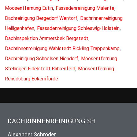
,
,
Moosentfernung Eutin
Fassadenreinigung Malente
,
Dachreinigung Bergedorf Wentorf
Dachrinnenreinigung
,
,
Heiligenhafen
Fassadenreinigung Schleswig-Holstein
,
Dachinspektion Ammersbek Bergstedt
,
Dachrinnenreinigung Wahlstedt Rickling Trappenkamp
,
Dachreinigung Schnelsen Niendorf
Moosentfernung
,
Stellingen Eidelstedt Bahrenfeld
Moosentfernung
Rensdsburg Eckernförde
DACHRINNENREINIGUNG SH
Alexander Schröder