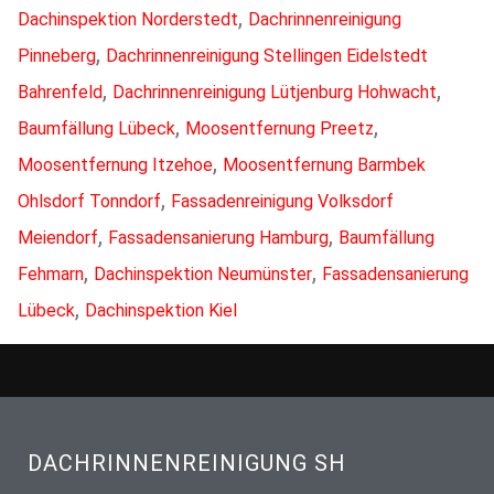
,
Dachinspektion Norderstedt
Dachrinnenreinigung
,
Pinneberg
Dachrinnenreinigung Stellingen Eidelstedt
,
,
Bahrenfeld
Dachrinnenreinigung Lütjenburg Hohwacht
,
,
Baumfällung Lübeck
Moosentfernung Preetz
,
Moosentfernung Itzehoe
Moosentfernung Barmbek
,
Ohlsdorf Tonndorf
Fassadenreinigung Volksdorf
,
,
Meiendorf
Fassadensanierung Hamburg
Baumfällung
,
,
Fehmarn
Dachinspektion Neumünster
Fassadensanierung
,
Lübeck
Dachinspektion Kiel
DACHRINNENREINIGUNG SH