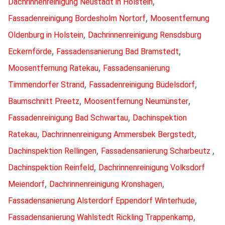
,
Dachrinnenreinigung Neustadt in Holstein
,
Fassadenreinigung Bordesholm Nortorf
Moosentfernung
,
Oldenburg in Holstein
Dachrinnenreinigung Rensdsburg
,
,
Eckernförde
Fassadensanierung Bad Bramstedt
,
Moosentfernung Ratekau
Fassadensanierung
,
,
Timmendorfer Strand
Fassadenreinigung Büdelsdorf
,
,
Baumschnitt Preetz
Moosentfernung Neumünster
,
Fassadenreinigung Bad Schwartau
Dachinspektion
,
,
Ratekau
Dachrinnenreinigung Ammersbek Bergstedt
,
,
Dachinspektion Rellingen
Fassadensanierung Scharbeutz
,
Dachinspektion Reinfeld
Dachrinnenreinigung Volksdorf
,
,
Meiendorf
Dachrinnenreinigung Kronshagen
,
Fassadensanierung Alsterdorf Eppendorf Winterhude
,
Fassadensanierung Wahlstedt Rickling Trappenkamp