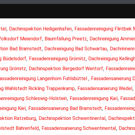
,
,
tel
Dachinspektion Heiligenhafen
Fassadenreinigung Flintbek
,
,
Volksdorf Meiendorf
Baumfällung Preetz
Dachreinigung Amme
,
,
tion Bad Bramstedt
Dachreinigung Bad Schwartau
Dachrinnenr
,
,
g Büdelsdorf
Fassadenreinigung Grömitz
Dachreinigung Kellin
,
,
rung Grömitz
Dachinspektion Bergedorf Wentorf
Fassadenrein
,
assadenreinigung Langenhorn Fuhlsbüttel
Fassadensanierung 
,
,
ung Wahlstedt Rickling Trappenkamp
Fassadensanierung Wedel
,
,
nenreinigung Schleswig-Holstein
Fassadenreinigung Kiel
Fassad
,
,
inigung Kiel
Fassadensanierung Bad Bramstedt
Fassadenreini
,
,
ektion Ratzeburg
Dachinspektion Schwentinental
Dachinspekt
,
,
elstedt Bahrenfeld
Fassadensanierung Schwentinental
Dachins