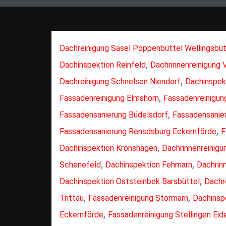
Dachreinigung Sasel Poppenbüttel Wellingsbüt
,
Dachinspektion Reinfeld
Dachrinnenreinigung 
,
Dachreinigung Schnelsen Niendorf
Dachinspek
,
Fassadenreinigung Elmshorn
Fassadenreinigun
,
Fassadensanierung Büdelsdorf
Fassadensanie
,
Fassadensanierung Rensdsburg Eckernförde
F
,
Dachinspektion Kronshagen
Dachrinnenreinig
,
,
Schenefeld
Dachinspektion Fehmarn
Dachrin
,
Dachinspektion Oststeinbek Barsbüttel
Dachre
,
,
Trittau
Fassadenreinigung Stormarn
Dachinsp
,
Eckernförde
Fassadenreinigung Stellingen Eid