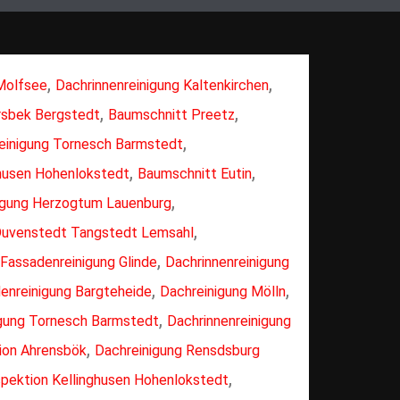
,
,
 Molfsee
Dachrinnenreinigung Kaltenkirchen
,
,
rsbek Bergstedt
Baumschnitt Preetz
,
einigung Tornesch Barmstedt
,
,
ghusen Hohenlokstedt
Baumschnitt Eutin
,
igung Herzogtum Lauenburg
,
Duvenstedt Tangstedt Lemsahl
,
Fassadenreinigung Glinde
Dachrinnenreinigung
,
,
enreinigung Bargteheide
Dachreinigung Mölln
,
gung Tornesch Barmstedt
Dachrinnenreinigung
,
ion Ahrensbök
Dachreinigung Rensdsburg
,
pektion Kellinghusen Hohenlokstedt