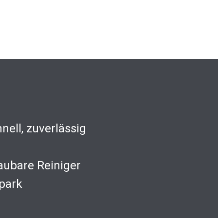
nell, zuverlässig
aubare Reiniger
park