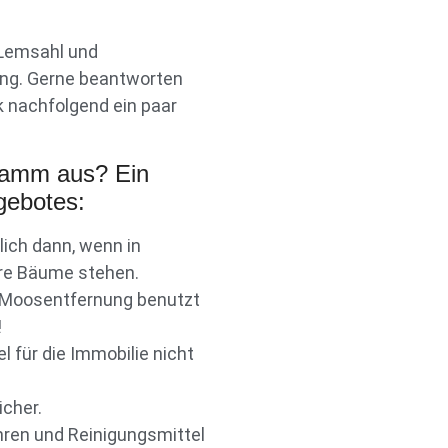
Lemsahl und
ung. Gerne beantworten
ck nachfolgend ein paar
gramm aus? Ein
gebotes:
lich dann, wenn in
re Bäume stehen.
er Moosentfernung benutzt
!
l für die Immobilie nicht
icher.
hren und Reinigungsmittel