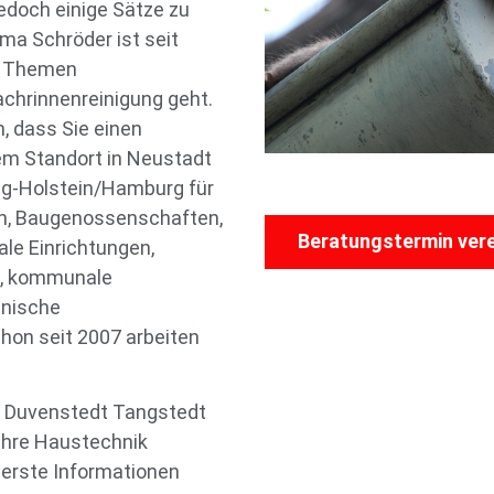
edoch einige Sätze zu
ma Schröder ist seit
ie Themen
chrinnenreinigung geht.
, dass Sie einen
em Standort in Neustadt
ig-Holstein/Hamburg für
n, Baugenossenschaften,
Beratungstermin ver
e Einrichtungen,
n, kommunale
inische
hon seit 2007 arbeiten
in Duvenstedt Tangstedt
e Ihre Haustechnik
 erste Informationen