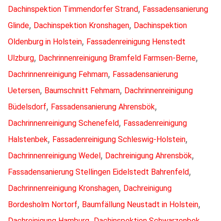
,
Dachinspektion Timmendorfer Strand
Fassadensanierung
,
,
Glinde
Dachinspektion Kronshagen
Dachinspektion
,
Oldenburg in Holstein
Fassadenreinigung Henstedt
,
,
Ulzburg
Dachrinnenreinigung Bramfeld Farmsen-Berne
,
Dachrinnenreinigung Fehmarn
Fassadensanierung
,
,
Uetersen
Baumschnitt Fehmarn
Dachrinnenreinigung
,
,
Büdelsdorf
Fassadensanierung Ahrensbök
,
Dachrinnenreinigung Schenefeld
Fassadenreinigung
,
,
Halstenbek
Fassadenreinigung Schleswig-Holstein
,
,
Dachrinnenreinigung Wedel
Dachreinigung Ahrensbök
,
Fassadensanierung Stellingen Eidelstedt Bahrenfeld
,
Dachrinnenreinigung Kronshagen
Dachreinigung
,
,
Bordesholm Nortorf
Baumfällung Neustadt in Holstein
,
,
Dachreinigung Hamburg
Dachinspektion Schwarzenbek