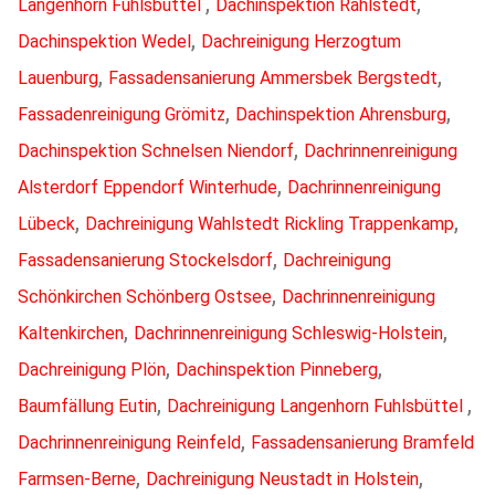
,
,
Langenhorn Fuhlsbüttel
Dachinspektion Rahlstedt
,
Dachinspektion Wedel
Dachreinigung Herzogtum
,
,
Lauenburg
Fassadensanierung Ammersbek Bergstedt
,
,
Fassadenreinigung Grömitz
Dachinspektion Ahrensburg
,
Dachinspektion Schnelsen Niendorf
Dachrinnenreinigung
,
Alsterdorf Eppendorf Winterhude
Dachrinnenreinigung
,
,
Lübeck
Dachreinigung Wahlstedt Rickling Trappenkamp
,
Fassadensanierung Stockelsdorf
Dachreinigung
,
Schönkirchen Schönberg Ostsee
Dachrinnenreinigung
,
,
Kaltenkirchen
Dachrinnenreinigung Schleswig-Holstein
,
,
Dachreinigung Plön
Dachinspektion Pinneberg
,
,
Baumfällung Eutin
Dachreinigung Langenhorn Fuhlsbüttel
,
Dachrinnenreinigung Reinfeld
Fassadensanierung Bramfeld
,
,
Farmsen-Berne
Dachreinigung Neustadt in Holstein