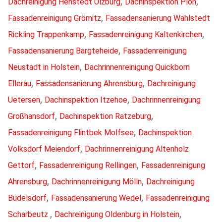
,
,
Dachreinigung Henstedt Ulzburg
Dachinspektion Plön
,
Fassadenreinigung Grömitz
Fassadensanierung Wahlstedt
,
,
Rickling Trappenkamp
Fassadenreinigung Kaltenkirchen
,
Fassadensanierung Bargteheide
Fassadenreinigung
,
Neustadt in Holstein
Dachrinnenreinigung Quickborn
,
,
Ellerau
Fassadensanierung Ahrensburg
Dachreinigung
,
,
Uetersen
Dachinspektion Itzehoe
Dachrinnenreinigung
,
,
Großhansdorf
Dachinspektion Ratzeburg
,
Fassadenreinigung Flintbek Molfsee
Dachinspektion
,
Volksdorf Meiendorf
Dachrinnenreinigung Altenholz
,
,
Gettorf
Fassadenreinigung Rellingen
Fassadenreinigung
,
,
Ahrensburg
Dachrinnenreinigung Mölln
Dachreinigung
,
,
Büdelsdorf
Fassadensanierung Wedel
Fassadenreinigung
,
,
Scharbeutz
Dachreinigung Oldenburg in Holstein