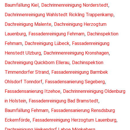
,
,
Baumfällung Kiel
Dachrinnenreinigung Norderstedt
,
Dachrinnenreinigung Wahlstedt Rickling Trappenkamp
,
Dachreinigung Malente
Dachreinigung Herzogtum
,
,
Lauenburg
Fassadenreinigung Fehmarn
Dachinspektion
,
,
Fehmarn
Dachreinigung Lübeck
Fassadenreinigung
,
,
Henstedt Ulzburg
Dachrinnenreinigung Kronshagen
,
Dachreinigung Quickborn Ellerau
Dachinspektion
,
Timmendorfer Strand
Fassadenreinigung Barmbek
,
,
Ohlsdorf Tonndorf
Fassadensanierung Segeberg
,
Fassadensanierung Itzehoe
Dachrinnenreinigung Oldenburg
,
,
in Holstein
Fassadenreinigung Bad Bramstedt
,
Baumfällung Fehmarn
Fassadensanierung Rensdsburg
,
,
Eckernförde
Fassadenreinigung Herzogtum Lauenburg
,
Dachreinigung Heikendorf Laboe Mönkeberg