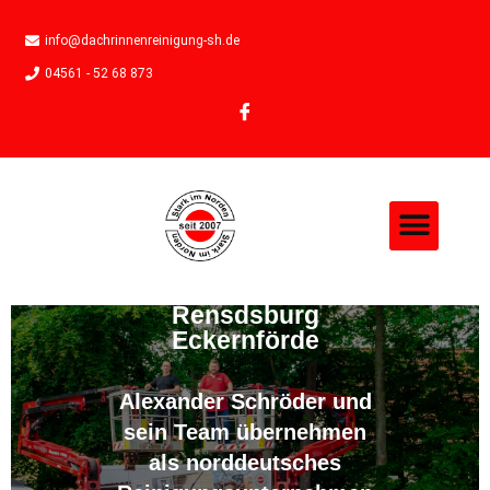
info@dachrinnenreinigung-sh.de
04561 - 52 68 873
Moosentfernung in
Rensdsburg
Eckernförde
Alexander Schröder und
sein Team übernehmen
als norddeutsches