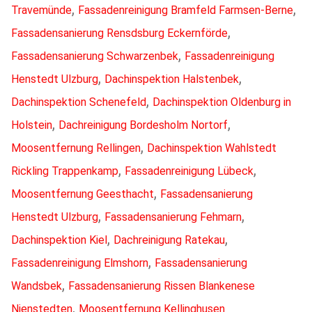
,
,
Travemünde
Fassadenreinigung Bramfeld Farmsen-Berne
,
Fassadensanierung Rensdsburg Eckernförde
,
Fassadensanierung Schwarzenbek
Fassadenreinigung
,
,
Henstedt Ulzburg
Dachinspektion Halstenbek
,
Dachinspektion Schenefeld
Dachinspektion Oldenburg in
,
,
Holstein
Dachreinigung Bordesholm Nortorf
,
Moosentfernung Rellingen
Dachinspektion Wahlstedt
,
,
Rickling Trappenkamp
Fassadenreinigung Lübeck
,
Moosentfernung Geesthacht
Fassadensanierung
,
,
Henstedt Ulzburg
Fassadensanierung Fehmarn
,
,
Dachinspektion Kiel
Dachreinigung Ratekau
,
Fassadenreinigung Elmshorn
Fassadensanierung
,
Wandsbek
Fassadensanierung Rissen Blankenese
,
Nienstedten
Moosentfernung Kellinghusen