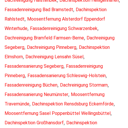
Dachreinigung Halstenbek
Dachinspektion Heiligenhafen
,
Fassadenreinigung Bad Bramstedt
Dachinspektion
,
Rahlstedt
Moosentfernung Alsterdorf Eppendorf
,
,
Winterhude
Fassadenreinigung Schwarzenbek
,
Dachreinigung Bramfeld Farmsen-Berne
Dachreinigung
,
,
Segeberg
Dachreinigung Pinneberg
Dachinspektion
,
,
Elmshorn
Dachreinigung Lensahn Süsel
,
Fassadensanierung Segeberg
Fassadenreinigung
,
,
Pinneberg
Fassadensanierung Schleswig-Holstein
,
,
Fassadenreinigung Büchen
Dachreinigung Stormarn
,
Fassadensanierung Neumünster
Moosentfernung
,
,
Travemünde
Dachinspektion Rensdsburg Eckernförde
,
Moosentfernung Sasel Poppenbüttel Wellingsbüttel
,
Dachinspektion Großhansdorf
Dachinspektion