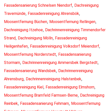
,
Fassadensanierung Schnelsen Niendorf
Dachreinigung
,
,
Travemünde
Fassadenreinigung Ahrensbök
,
,
Moosentfernung Büchen
Moosentfernung Rellingen
,
Dachreinigung Itzehoe
Dachrinnenreinigung Timmendorfer
,
,
Strand
Dachreinigung Mölln
Fassadenreinigung
,
,
Heiligenhafen
Fassadenreinigung Volksdorf Meiendorf
,
Moosentfernung Norderstedt
Fassadensanierung
,
,
Stormarn
Dachrinnenreinigung Ammersbek Bergstedt
,
Fassadensanierung Wandsbek
Dachrinnenreinigung
,
,
Ahrensburg
Dachrinnenreinigung Halstenbek
,
,
Fassadenreinigung Kiel
Fassadenreinigung Elmshorn
,
Moosentfernung Bramfeld Farmsen-Berne
Dachreinigung
,
,
Reinbek
Fassadensanierung Fehmarn
Moosentfernung