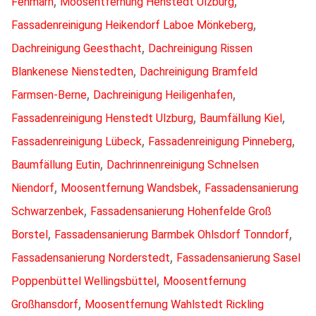
,
,
Fehmarn
Moosentfernung Henstedt Ulzburg
,
Fassadenreinigung Heikendorf Laboe Mönkeberg
,
Dachreinigung Geesthacht
Dachreinigung Rissen
,
Blankenese Nienstedten
Dachreinigung Bramfeld
,
,
Farmsen-Berne
Dachreinigung Heiligenhafen
,
,
Fassadenreinigung Henstedt Ulzburg
Baumfällung Kiel
,
,
Fassadenreinigung Lübeck
Fassadenreinigung Pinneberg
,
Baumfällung Eutin
Dachrinnenreinigung Schnelsen
,
,
Niendorf
Moosentfernung Wandsbek
Fassadensanierung
,
Schwarzenbek
Fassadensanierung Hohenfelde Groß
,
,
Borstel
Fassadensanierung Barmbek Ohlsdorf Tonndorf
,
Fassadensanierung Norderstedt
Fassadensanierung Sasel
,
Poppenbüttel Wellingsbüttel
Moosentfernung
,
Großhansdorf
Moosentfernung Wahlstedt Rickling