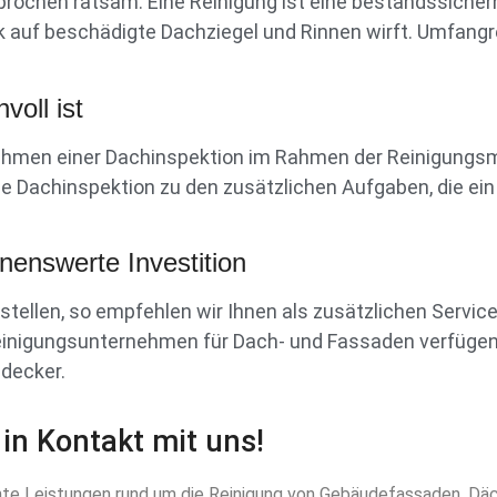
prochen ratsam. Eine Reinigung ist eine bestandssiche
k auf beschädigte Dachziegel und Rinnen wirft. Umfang
oll ist
m Rahmen einer Dachinspektion im Rahmen der Reinigung
die Dachinspektion zu den zusätzlichen Aufgaben, die ei
hnenswerte Investition
tellen, so empfehlen wir Ihnen als zusätzlichen Servic
einigungsunternehmen für Dach- und Fassaden verfügen
hdecker.
 in Kontakt mit uns!
te Leistungen rund um die Reinigung von Gebäudefassaden, Däc