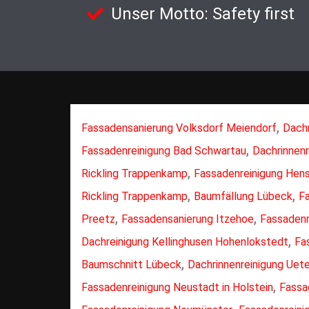
Unser Motto: Safety first
,
Fassadensanierung Volksdorf Meiendorf
Dachr
,
Fassadenreinigung Bad Schwartau
Dachrinnenr
,
Rickling Trappenkamp
Fassadenreinigung Hens
,
,
Rickling Trappenkamp
Baumfällung Lübeck
F
,
,
Preetz
Fassadensanierung Itzehoe
Fassadenr
,
Dachreinigung Kellinghusen Hohenlokstedt
Fa
,
Baumschnitt Lübeck
Dachrinnenreinigung Uet
,
Fassadenreinigung Neustadt in Holstein
Fassa
,