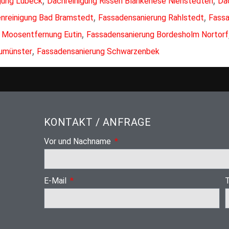
gung Lübeck
Dachreinigung Rissen Blankenese Nienstedten
Da
,
,
enreinigung Bad Bramstedt
Fassadensanierung Rahlstedt
Fassa
,
,
Moosentfernung Eutin
Fassadensanierung Bordesholm Nortorf
,
umünster
Fassadensanierung Schwarzenbek
KONTAKT / ANFRAGE
Vor und Nachname
E-Mail