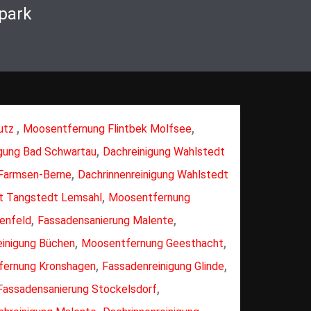
park
,
,
utz
Moosentfernung Flintbek Molfsee
,
igung Bad Schwartau
Dachreinigung Wahlstedt
,
 Farmsen-Berne
Dachrinnenreinigung Wahlstedt
,
t Tangstedt Lemsahl
Moosentfernung
,
,
renfeld
Fassadensanierung Malente
,
,
einigung Büchen
Moosentfernung Geesthacht
,
,
ernung Kronshagen
Fassadenreinigung Glinde
,
Fassadensanierung Stockelsdorf
,