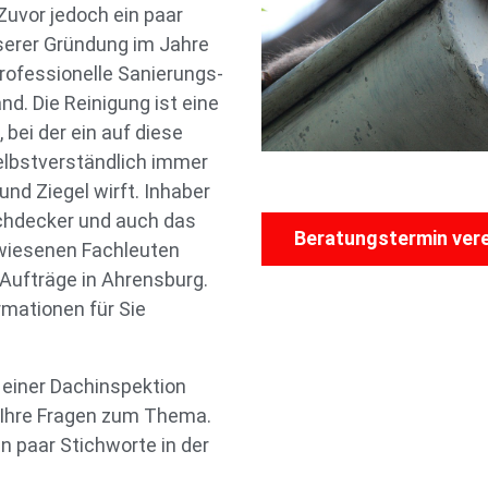
uvor jedoch ein paar
serer Gründung im Jahre
 professionelle Sanierungs-
d. Die Reinigung ist eine
ei der ein auf diese
selbstverständlich immer
nd Ziegel wirft. Inhaber
achdecker und auch das
Beratungstermin ver
wiesenen Fachleuten
ufträge in Ahrensburg.
rmationen für Sie
einer Dachinspektion
r Ihre Fragen zum Thema.
n paar Stichworte in der