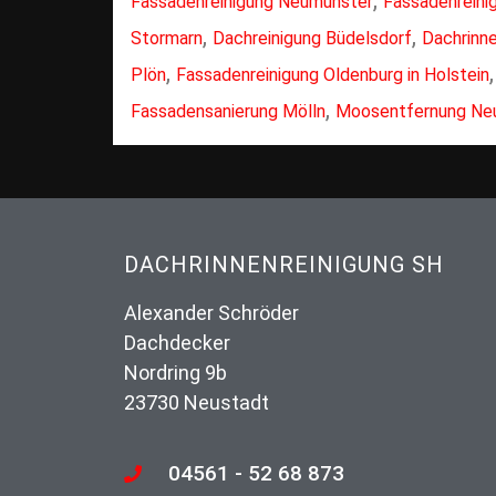
Fassadenreinigung Neumünster
Fassadenreini
,
,
Stormarn
Dachreinigung Büdelsdorf
Dachrinn
,
Plön
Fassadenreinigung Oldenburg in Holstein
,
Fassadensanierung Mölln
Moosentfernung Ne
DACHRINNENREINIGUNG SH
Alexander Schröder
Dachdecker
Nordring 9b
23730 Neustadt
04561 - 52 68 873