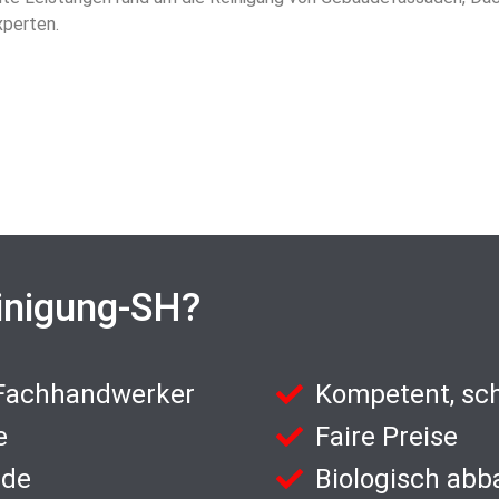
xperten.
inigung-SH?
 Fachhandwerker
Kompetent, sch
e
Faire Preise
nde
Biologisch abb