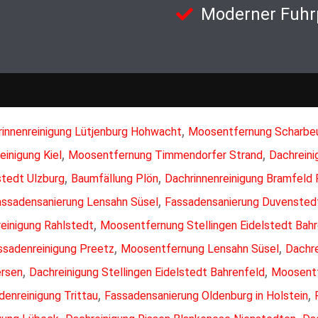
Moderner Fuhr
,
innenreinigung Lütjenburg Hohwacht
Moosentfernung Scharbe
,
,
einigung Kiel
Moosentfernung Timmendorfer Strand
Dachrein
,
,
tedt Ulzburg
Baumfällung Plön
Dachrinnenreinigung Bramfeld
,
assadensanierung Lensahn Süsel
Fassadensanierung Duvensted
,
einigung Rahlstedt
Moosentfernung Stellingen Eidelstedt Bah
,
,
ssadenreinigung Preetz
Moosentfernung Lensahn Süsel
Dachr
,
,
ersen
Dachreinigung Stellingen Eidelstedt Bahrenfeld
Moosentf
,
,
denreinigung Trittau
Fassadensanierung Oldenburg in Holstein
,
,