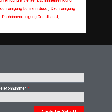
chreinigung Malente
Dachrinnenreinigung
,
denreinigung Lensahn Süsel
Dachreinigung
,
,
Dachrinnenreinigung Geesthacht
Telefonnummer
Nächster Schritt