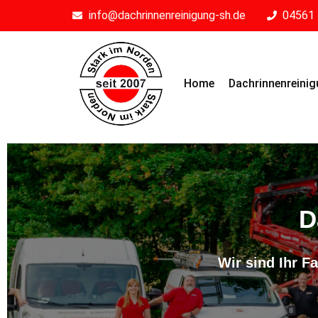
info@dachrinnenreinigung-sh.de
04561 
Home
Dachrinnenreini
D
Wir sind Ihr 