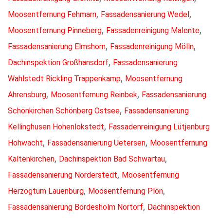
,
,
Moosentfernung Fehmarn
Fassadensanierung Wedel
,
,
Moosentfernung Pinneberg
Fassadenreinigung Malente
,
,
Fassadensanierung Elmshorn
Fassadenreinigung Mölln
,
Dachinspektion Großhansdorf
Fassadensanierung
,
Wahlstedt Rickling Trappenkamp
Moosentfernung
,
,
Ahrensburg
Moosentfernung Reinbek
Fassadensanierung
,
Schönkirchen Schönberg Ostsee
Fassadensanierung
,
Kellinghusen Hohenlokstedt
Fassadenreinigung Lütjenburg
,
,
Hohwacht
Fassadensanierung Uetersen
Moosentfernung
,
,
Kaltenkirchen
Dachinspektion Bad Schwartau
,
Fassadensanierung Norderstedt
Moosentfernung
,
,
Herzogtum Lauenburg
Moosentfernung Plön
,
Fassadensanierung Bordesholm Nortorf
Dachinspektion