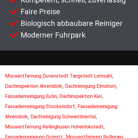
Kompetent, schnell, zuverlässig
Faire Preise
Biologisch abbaubare Reiniger
Moderner Fuhrpark
,
Moosentfernung Duvenstedt Tangstedt Lemsahl
,
,
Dachinspektion Ahrensbök
Dachreinigung Elmshorn
,
,
Fassadenreinigung Eutin
Dachinspektion Kiel
,
Fassadenreinigung Stockelsdorf
Fassadenreinigung
,
,
Ahrensbök
Dachreinigung Schwentinental
,
Moosentfernung Kellinghusen Hohenlokstedt
,
,
Fassadenreinigung Grömitz
Moosentfernung Rellingen