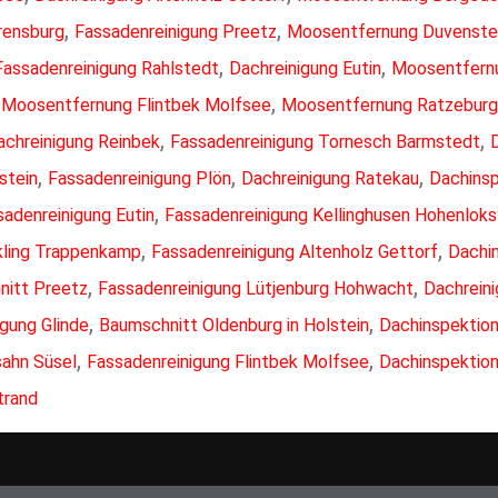
,
,
rensburg
Fassadenreinigung Preetz
Moosentfernung Duvenste
,
,
Fassadenreinigung Rahlstedt
Dachreinigung Eutin
Moosentfernu
,
,
Moosentfernung Flintbek Molfsee
Moosentfernung Ratzeburg
,
,
achreinigung Reinbek
Fassadenreinigung Tornesch Barmstedt
,
,
,
stein
Fassadenreinigung Plön
Dachreinigung Ratekau
Dachins
,
sadenreinigung Eutin
Fassadenreinigung Kellinghusen Hohenlok
,
,
kling Trappenkamp
Fassadenreinigung Altenholz Gettorf
Dachi
,
,
nitt Preetz
Fassadenreinigung Lütjenburg Hohwacht
Dachreini
,
,
gung Glinde
Baumschnitt Oldenburg in Holstein
Dachinspektio
,
,
ahn Süsel
Fassadenreinigung Flintbek Molfsee
Dachinspektio
trand