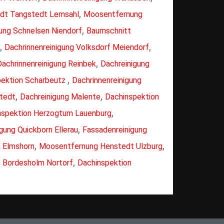
,
dt Tangstedt Lemsahl
Moosentfernung
,
ng Schnelsen Niendorf
Baumschnitt
,
,
Dachrinnenreinigung Volksdorf Meiendorf
,
Dachrinnenreinigung Reinbek
Dachreinigung
,
pektion Scharbeutz
Dachrinnenreinigung
,
,
stedt
Dachreinigung Malente
Dachinspektion
,
nspektion Herzogtum Lauenburg
,
gung Quickborn Ellerau
Fassadenreinigung
,
,
n Elmshorn
Moosentfernung Henstedt Ulzburg
,
n Bordesholm Nortorf
Dachinspektion