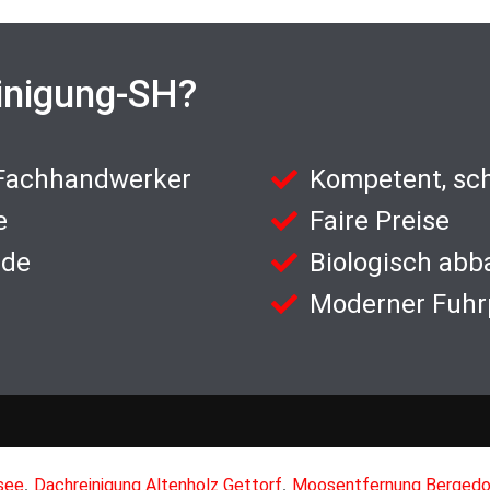
inigung-SH?
 Fachhandwerker
Kompetent, sch
e
Faire Preise
nde
Biologisch abb
Moderner Fuhr
,
,
see
Dachreinigung Altenholz Gettorf
Moosentfernung Bergedo