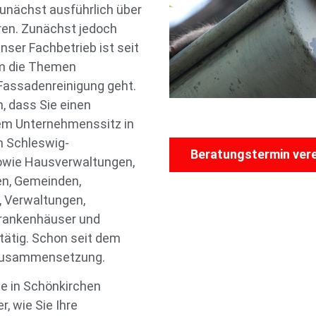
unächst ausführlich über
en. Zunächst jedoch
ser Fachbetrieb ist seit
um die Themen
Fassadenreinigung geht.
, dass Sie einen
rem Unternehmenssitz in
m Schleswig-
Beratungstermin ver
owie Hausverwaltungen,
n, Gemeinden,
 Verwaltungen,
rankenhäuser und
tätig. Schon seit dem
n Zusammensetzung.
e in Schönkirchen
, wie Sie Ihre