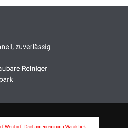
nell, zuverlässig
aubare Reiniger
park
,
,
rf Wentorf
Dachrinnenreinigung Wandsbek