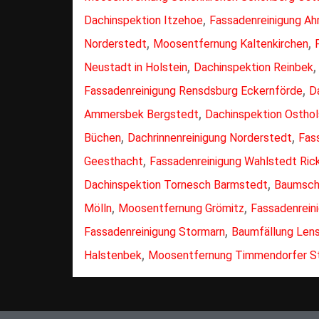
,
Dachinspektion Itzehoe
Fassadenreinigung Ah
,
,
Norderstedt
Moosentfernung Kaltenkirchen
,
Neustadt in Holstein
Dachinspektion Reinbek
,
Fassadenreinigung Rensdsburg Eckernförde
D
,
Ammersbek Bergstedt
Dachinspektion Osthol
,
,
Büchen
Dachrinnenreinigung Norderstedt
Fas
,
Geesthacht
Fassadenreinigung Wahlstedt Ric
,
Dachinspektion Tornesch Barmstedt
Baumsch
,
,
Mölln
Moosentfernung Grömitz
Fassadenreini
,
Fassadenreinigung Stormarn
Baumfällung Lens
,
Halstenbek
Moosentfernung Timmendorfer S