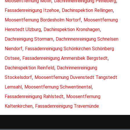
,
,
Moosentfernung Mölln
Dachrinnenreinigung Pinneberg
,
,
Fassadenreinigung Itzehoe
Dachinspektion Rellingen
,
Moosentfernung Bordesholm Nortorf
Moosentfernung
,
,
Henstedt Ulzburg
Dachinspektion Kronshagen
,
Dachreinigung Stormarn
Dachrinnenreinigung Schnelsen
,
Niendorf
Fassadenreinigung Schönkirchen Schönberg
,
,
Ostsee
Fassadenreinigung Ammersbek Bergstedt
,
Dachinspektion Reinfeld
Dachrinnenreinigung
,
Stockelsdorf
Moosentfernung Duvenstedt Tangstedt
,
,
Lemsahl
Moosentfernung Schwentinental
,
Fassadenreinigung Rahlstedt
Moosentfernung
,
Kaltenkirchen
Fassadenreinigung Travemünde