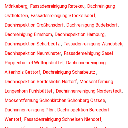
,
,
Mönkeberg
Fassadenreinigung Ratekau
Dachreinigung
,
,
Ostholstein
Fassadenreinigung Stockelsdorf
,
,
Dachinspektion Großhansdorf
Dachreinigung Büdelsdorf
,
,
Dachreinigung Elmshorn
Dachinspektion Hamburg
,
,
Dachinspektion Scharbeutz
Fassadenreinigung Wandsbek
,
Dachinspektion Neumünster
Fassadenreinigung Sasel
,
Poppenbüttel Wellingsbüttel
Dachrinnenreinigung
,
,
Altenholz Gettorf
Dachreinigung Scharbeutz
,
Dachinspektion Bordesholm Nortorf
Moosentfernung
,
,
Langenhorn Fuhlsbüttel
Dachrinnenreinigung Norderstedt
,
Moosentfernung Schönkirchen Schönberg Ostsee
,
Dachrinnenreinigung Plön
Dachinspektion Bergedorf
,
,
Wentorf
Fassadenreinigung Schnelsen Niendorf