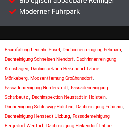
Biologisch abbaubare Reiniger
Moderner Fuhrpark
,
,
Baumfällung Lensahn Süsel
Dachrinnenreinigung Fehmarn
,
Dachreinigung Schnelsen Niendorf
Dachrinnenreinigung
,
Kronshagen
Dachinspektion Heikendorf Laboe
,
,
Mönkeberg
Moosentfernung Großhansdorf
,
Fassadenreinigung Norderstedt
Fassadenreinigung
,
,
Scharbeutz
Dachinspektion Neustadt in Holstein
,
,
Dachreinigung Schleswig-Holstein
Dachreinigung Fehmarn
,
Dachreinigung Henstedt Ulzburg
Fassadenreinigung
,
Bergedorf Wentorf
Dachreinigung Heikendorf Laboe