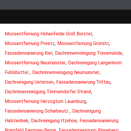
,
Moosentfernung Hohenfelde Groß Borstel
,
,
Moosentfernung Preetz
Moosentfernung Grömitz
,
,
Fassadensanierung Kiel
Dachrinnenreinigung Travemünde
,
Moosentfernung Neumünster
Dachreinigung Langenhorn
,
,
Fuhlsbüttel
Dachrinnenreinigung Neumünster
,
,
Dachreinigung Uetersen
Fassadensanierung Trittau
,
Dachrinnenreinigung Timmendorfer Strand
,
Moosentfernung Herzogtum Lauenburg
,
Fassadensanierung Scharbeutz
Dachreinigung
,
,
Halstenbek
Dachreinigung Itzehoe
Fassadensanierung
,
,
Bramfeld Farmsen-Berne
Fassadenreinigung Pinneberg