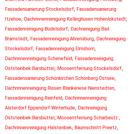
,
Fassadensanierung Stockelsdorf
Fassadensanierung
,
,
Itzehoe
Dachrinnenreinigung Kellinghusen Hohenlokstedt
,
Fassadenreinigung Büdelsdorf
Dachreinigung Bad
,
,
Bramstedt
Fassadenreinigung Ahrensburg
Dachreinigung
,
,
Stockelsdorf
Fassadenreinigung Elmshorn
,
Dachrinnenreinigung Schenefeld
Fassadenreinigung
,
,
Oststeinbek Barsbüttel
Moosentfernung Stockelsdorf
,
Fassadensanierung Schönkirchen Schönberg Ostsee
,
Dachrinnenreinigung Rissen Blankenese Nienstedten
,
Fassadenreinigung Reinfeld
Dachrinnenreinigung
,
Alsterdorf Eppendorf Winterhude
Dachreinigung
,
,
Oststeinbek Barsbüttel
Moosentfernung Scharbeutz
,
,
Dachrinnenreinigung Halstenbek
Baumschnitt Preetz