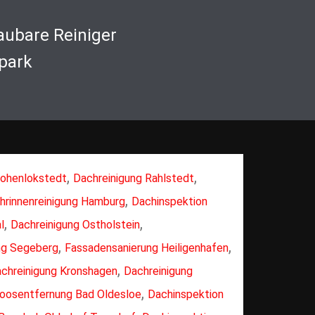
aubare Reiniger
park
,
,
Hohenlokstedt
Dachreinigung Rahlstedt
,
hrinnenreinigung Hamburg
Dachinspektion
,
,
l
Dachreinigung Ostholstein
,
,
ng Segeberg
Fassadensanierung Heiligenhafen
,
chreinigung Kronshagen
Dachreinigung
,
oosentfernung Bad Oldesloe
Dachinspektion