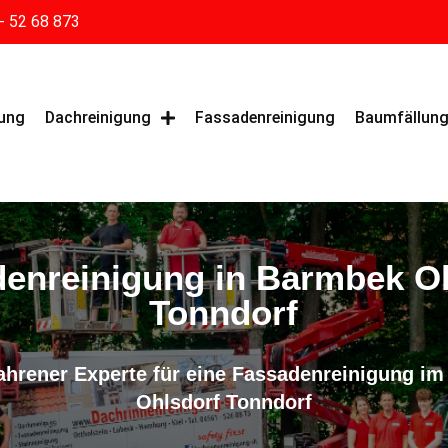
- 52 68 873
gung
Dachreinigung
Fassadenreinigung
Baumfällun
enreinigung in Barmbek O
Tonndorf
rfahrener Experte für eine Fassadenreinigung 
Ohlsdorf Tonndorf