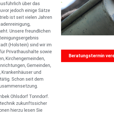
usführlich über das
uvor jedoch einige Sätze
eb ist seit vielen Jahren
sadenreinigung,
eht. Unsere freundlichen
 Reinigungsergebnis
adt (Holstein) sind wir im
ür Privathaushalte sowie
Beratungstermin ver
n, Kirchengemeinden,
nrichtungen, Gemeinden,
, Krankenhäuser und
tätig. Schon seit dem
n Zusammensetzung.
mbek Ohlsdorf Tonndorf.
stechnik zukunftssicher
onen hierzu lesen Sie