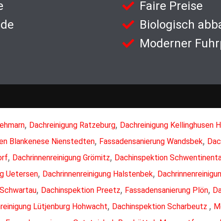
e
Faire Preise
nde
Biologisch abb
Moderner Fuhr
,
,
Fehmarn
Dachreinigung Ratzeburg
Dachreinigung Kellinghusen 
,
,
sen Blankenese Nienstedten
Fassadensanierung Wandsbek
Dac
,
,
orf
Dachrinnenreinigung Grömitz
Dachinspektion Schwentinenta
,
,
ng Uetersen
Dachrinnenreinigung Halstenbek
Dachrinnenreinigu
,
,
,
 Schwartau
Dachinspektion Preetz
Fassadensanierung Plön
Da
,
,
reinigung Lütjenburg Hohwacht
Dachinspektion Scharbeutz
M