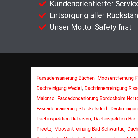
Kundenorientierter Servic
Entsorgung aller Rückstä
Unser Motto: Safety first
,
Fassadensanierung Büchen
Moosentfernung 
,
Dachreinigung Wedel
Dachrinnenreinigung Ris
,
Malente
Fassadensanierung Bordesholm Nort
,
Fassadensanierung Stockelsdorf
Dachreinigu
,
Dachinspektion Uetersen
Dachinspektion Bad
,
,
Preetz
Moosentfernung Bad Schwartau
Dach