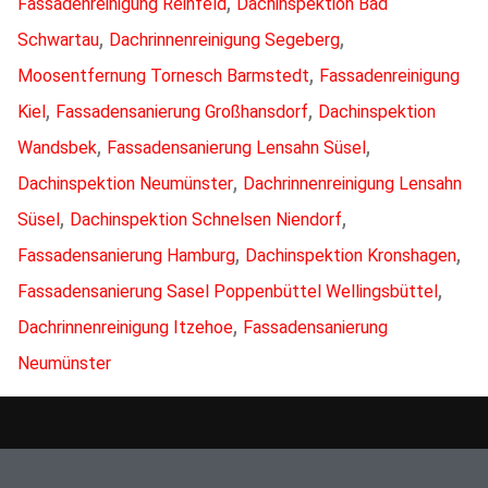
,
Fassadenreinigung Reinfeld
Dachinspektion Bad
,
,
Schwartau
Dachrinnenreinigung Segeberg
,
Moosentfernung Tornesch Barmstedt
Fassadenreinigung
,
,
Kiel
Fassadensanierung Großhansdorf
Dachinspektion
,
,
Wandsbek
Fassadensanierung Lensahn Süsel
,
Dachinspektion Neumünster
Dachrinnenreinigung Lensahn
,
,
Süsel
Dachinspektion Schnelsen Niendorf
,
,
Fassadensanierung Hamburg
Dachinspektion Kronshagen
,
Fassadensanierung Sasel Poppenbüttel Wellingsbüttel
,
Dachrinnenreinigung Itzehoe
Fassadensanierung
Neumünster