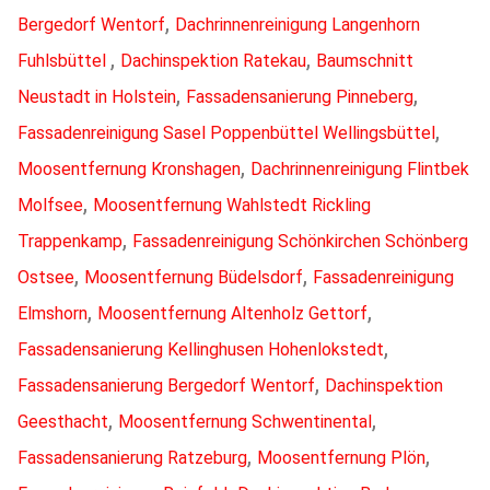
,
Bergedorf Wentorf
Dachrinnenreinigung Langenhorn
,
,
Fuhlsbüttel
Dachinspektion Ratekau
Baumschnitt
,
,
Neustadt in Holstein
Fassadensanierung Pinneberg
,
Fassadenreinigung Sasel Poppenbüttel Wellingsbüttel
,
Moosentfernung Kronshagen
Dachrinnenreinigung Flintbek
,
Molfsee
Moosentfernung Wahlstedt Rickling
,
Trappenkamp
Fassadenreinigung Schönkirchen Schönberg
,
,
Ostsee
Moosentfernung Büdelsdorf
Fassadenreinigung
,
,
Elmshorn
Moosentfernung Altenholz Gettorf
,
Fassadensanierung Kellinghusen Hohenlokstedt
,
Fassadensanierung Bergedorf Wentorf
Dachinspektion
,
,
Geesthacht
Moosentfernung Schwentinental
,
,
Fassadensanierung Ratzeburg
Moosentfernung Plön