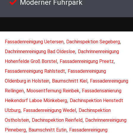
Moderner Fuhrpark
,
,
Fassadenreinigung Uetersen
Dachinspektion Segeberg
,
Dachrinnenreinigung Bad Oldesloe
Dachrinnenreinigung
,
,
Hohenfelde Groß Borstel
Fassadenreinigung Preetz
,
Fassadenreinigung Rahlstedt
Fassadenreinigung
,
,
Oldenburg in Holstein
Baumschnitt Kiel
Fassadenreinigung
,
,
Rellingen
Moosentfernung Reinbek
Fassadensanierung
,
Heikendorf Laboe Mönkeberg
Dachinspektion Henstedt
,
,
Ulzburg
Fassadenreinigung Wedel
Dachinspektion
,
,
Ostholstein
Dachinspektion Reinfeld
Dachrinnenreinigung
,
,
Pinneberg
Baumschnitt Eutin
Fassadenreinigung