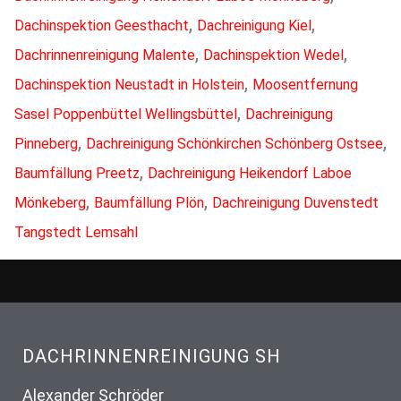
,
,
Dachinspektion Geesthacht
Dachreinigung Kiel
,
,
Dachrinnenreinigung Malente
Dachinspektion Wedel
,
Dachinspektion Neustadt in Holstein
Moosentfernung
,
Sasel Poppenbüttel Wellingsbüttel
Dachreinigung
,
,
Pinneberg
Dachreinigung Schönkirchen Schönberg Ostsee
,
Baumfällung Preetz
Dachreinigung Heikendorf Laboe
,
,
Mönkeberg
Baumfällung Plön
Dachreinigung Duvenstedt
Tangstedt Lemsahl
DACHRINNENREINIGUNG SH
Alexander Schröder