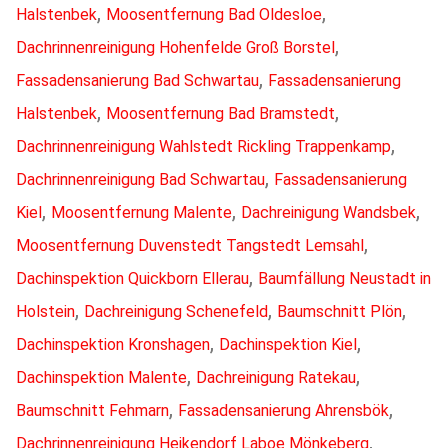
,
,
Halstenbek
Moosentfernung Bad Oldesloe
,
Dachrinnenreinigung Hohenfelde Groß Borstel
,
Fassadensanierung Bad Schwartau
Fassadensanierung
,
,
Halstenbek
Moosentfernung Bad Bramstedt
,
Dachrinnenreinigung Wahlstedt Rickling Trappenkamp
,
Dachrinnenreinigung Bad Schwartau
Fassadensanierung
,
,
,
Kiel
Moosentfernung Malente
Dachreinigung Wandsbek
,
Moosentfernung Duvenstedt Tangstedt Lemsahl
,
Dachinspektion Quickborn Ellerau
Baumfällung Neustadt in
,
,
,
Holstein
Dachreinigung Schenefeld
Baumschnitt Plön
,
,
Dachinspektion Kronshagen
Dachinspektion Kiel
,
,
Dachinspektion Malente
Dachreinigung Ratekau
,
,
Baumschnitt Fehmarn
Fassadensanierung Ahrensbök
,
Dachrinnenreinigung Heikendorf Laboe Mönkeberg