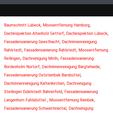
,
,
Baumschnitt Lübeck
Moosentfernung Hamburg
,
,
Dachinspektion Altenholz Gettorf
Dachinspektion Lübeck
,
Fassadensanierung Geesthacht
Dachrinnenreinigung
,
,
Rahlstedt
Fassadensanierung Rahlstedt
Moosentfernung
,
,
Rellingen
Dachreinigung Mölln
Fassadensanierung
,
,
Bordesholm Nortorf
Dachrinnenreinigung Bargteheide
,
Fassadensanierung Oststeinbek Barsbüttel
,
Dachrinnenreinigung Kaltenkirchen
Dachreinigung
,
Stellingen Eidelstedt Bahrenfeld
Fassadensanierung
,
,
Langenhorn Fuhlsbüttel
Moosentfernung Reinbek
,
Fassadensanierung Schwentinental
Dachreinigung