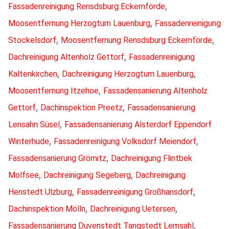
,
Fassadenreinigung Rensdsburg Eckernförde
,
Moosentfernung Herzogtum Lauenburg
Fassadenreinigung
,
,
Stockelsdorf
Moosentfernung Rensdsburg Eckernförde
,
Dachreinigung Altenholz Gettorf
Fassadenreinigung
,
,
Kaltenkirchen
Dachreinigung Herzogtum Lauenburg
,
Moosentfernung Itzehoe
Fassadensanierung Altenholz
,
,
Gettorf
Dachinspektion Preetz
Fassadensanierung
,
Lensahn Süsel
Fassadensanierung Alsterdorf Eppendorf
,
,
Winterhude
Fassadenreinigung Volksdorf Meiendorf
,
Fassadensanierung Grömitz
Dachreinigung Flintbek
,
,
Molfsee
Dachreinigung Segeberg
Dachreinigung
,
,
Henstedt Ulzburg
Fassadenreinigung Großhansdorf
,
,
Dachinspektion Mölln
Dachreinigung Uetersen
,
Fassadensanierung Duvenstedt Tangstedt Lemsahl