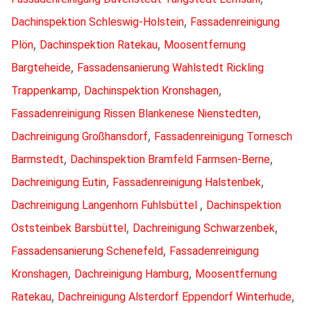
,
Dachinspektion Schleswig-Holstein
Fassadenreinigung
,
,
Plön
Dachinspektion Ratekau
Moosentfernung
,
Bargteheide
Fassadensanierung Wahlstedt Rickling
,
,
Trappenkamp
Dachinspektion Kronshagen
,
Fassadenreinigung Rissen Blankenese Nienstedten
,
Dachreinigung Großhansdorf
Fassadenreinigung Tornesch
,
,
Barmstedt
Dachinspektion Bramfeld Farmsen-Berne
,
,
Dachreinigung Eutin
Fassadenreinigung Halstenbek
,
Dachreinigung Langenhorn Fuhlsbüttel
Dachinspektion
,
,
Oststeinbek Barsbüttel
Dachreinigung Schwarzenbek
,
Fassadensanierung Schenefeld
Fassadenreinigung
,
,
Kronshagen
Dachreinigung Hamburg
Moosentfernung
,
,
Ratekau
Dachreinigung Alsterdorf Eppendorf Winterhude