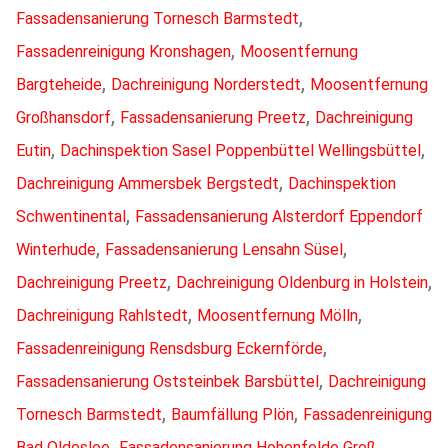
,
Fassadensanierung Tornesch Barmstedt
,
Fassadenreinigung Kronshagen
Moosentfernung
,
,
Bargteheide
Dachreinigung Norderstedt
Moosentfernung
,
,
Großhansdorf
Fassadensanierung Preetz
Dachreinigung
,
,
Eutin
Dachinspektion Sasel Poppenbüttel Wellingsbüttel
,
Dachreinigung Ammersbek Bergstedt
Dachinspektion
,
Schwentinental
Fassadensanierung Alsterdorf Eppendorf
,
,
Winterhude
Fassadensanierung Lensahn Süsel
,
,
Dachreinigung Preetz
Dachreinigung Oldenburg in Holstein
,
,
Dachreinigung Rahlstedt
Moosentfernung Mölln
,
Fassadenreinigung Rensdsburg Eckernförde
,
Fassadensanierung Oststeinbek Barsbüttel
Dachreinigung
,
,
Tornesch Barmstedt
Baumfällung Plön
Fassadenreinigung
,
Bad Oldesloe
Fassadensanierung Hohenfelde Groß