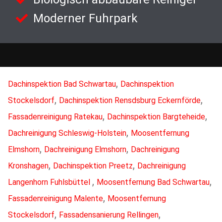
Moderner Fuhrpark
,
Dachinspektion Bad Schwartau
Dachinspektion
,
,
Stockelsdorf
Dachinspektion Rensdsburg Eckernförde
,
,
Fassadenreinigung Ratekau
Dachinspektion Bargteheide
,
Dachreinigung Schleswig-Holstein
Moosentfernung
,
,
Elmshorn
Dachreinigung Elmshorn
Dachreinigung
,
,
Kronshagen
Dachinspektion Preetz
Dachreinigung
,
,
Langenhorn Fuhlsbüttel
Moosentfernung Bad Schwartau
,
Fassadenreinigung Malente
Moosentfernung
,
,
Stockelsdorf
Fassadensanierung Rellingen