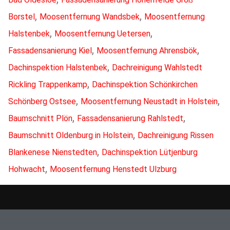
,
,
Borstel
Moosentfernung Wandsbek
Moosentfernung
,
,
Halstenbek
Moosentfernung Uetersen
,
,
Fassadensanierung Kiel
Moosentfernung Ahrensbök
,
Dachinspektion Halstenbek
Dachreinigung Wahlstedt
,
Rickling Trappenkamp
Dachinspektion Schönkirchen
,
,
Schönberg Ostsee
Moosentfernung Neustadt in Holstein
,
,
Baumschnitt Plön
Fassadensanierung Rahlstedt
,
Baumschnitt Oldenburg in Holstein
Dachreinigung Rissen
,
Blankenese Nienstedten
Dachinspektion Lütjenburg
,
Hohwacht
Moosentfernung Henstedt Ulzburg