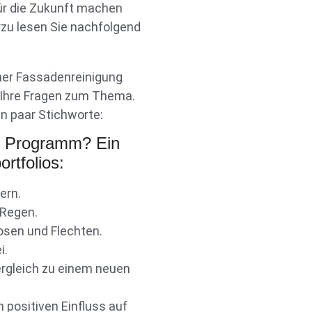
für die Zukunft machen
rzu lesen Sie nachfolgend
ner Fassadenreinigung
r Ihre Fragen zum Thema.
in paar Stichworte:
r Programm? Ein
rtfolios:
ern.
 Regen.
osen und Flechten.
i.
ergleich zu einem neuen
 positiven Einfluss auf