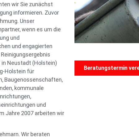
ten wir Sie zunächst
igung informieren. Zuvor
nehmung. Unser
chpartner, wenn es um die
gung und
chen und engagierten
n Reinigungsergebnis
in Neustadt (Holstein)
Beratungstermin ver
-Holstein für
n, Baugenossenschaften,
inden, kommunale
nrichtungen,
seinrichtungen und
m Jahre 2007 arbeiten wir
Fehmarn. Wir beraten