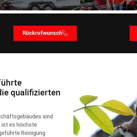
Rückrufwunsch
führte
e qualifizierten
schäftsgebäudes sind
n ist es höchste
sgeführte Reinigung