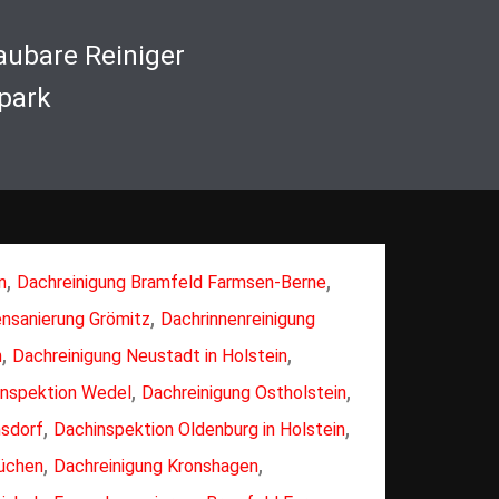
aubare Reiniger
park
,
,
n
Dachreinigung Bramfeld Farmsen-Berne
,
nsanierung Grömitz
Dachrinnenreinigung
,
,
n
Dachreinigung Neustadt in Holstein
,
,
inspektion Wedel
Dachreinigung Ostholstein
,
,
nsdorf
Dachinspektion Oldenburg in Holstein
,
,
Büchen
Dachreinigung Kronshagen