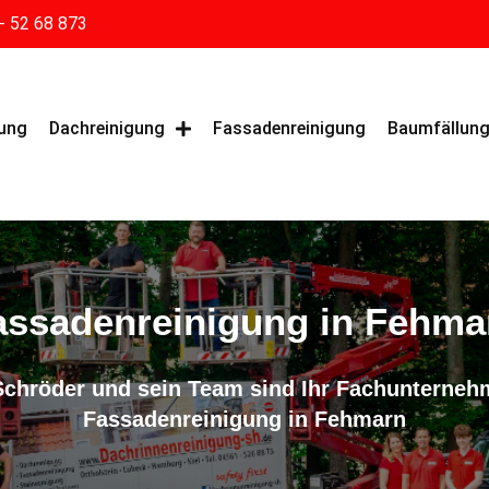
- 52 68 873
gung
Dachreinigung
Fassadenreinigung
Baumfällun
assadenreinigung in Fehma
Schröder und sein Team sind Ihr Fachunternehm
Fassadenreinigung in Fehmarn