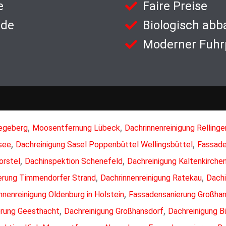
e
Faire Preise
nde
Biologisch abb
Moderner Fuhr
,
,
egeberg
Moosentfernung Lübeck
Dachrinnenreinigung Rellinge
,
,
see
Dachreinigung Sasel Poppenbüttel Wellingsbüttel
Fassade
,
,
orstel
Dachinspektion Schenefeld
Dachreinigung Kaltenkirche
,
,
erung Timmendorfer Strand
Dachrinnenreinigung Ratekau
Dach
,
nnenreinigung Oldenburg in Holstein
Fassadensanierung Großha
,
,
erung Geesthacht
Dachreinigung Großhansdorf
Dachreinigung 