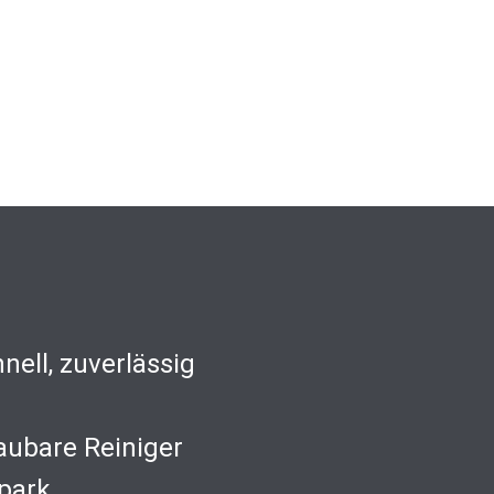
nell, zuverlässig
aubare Reiniger
park