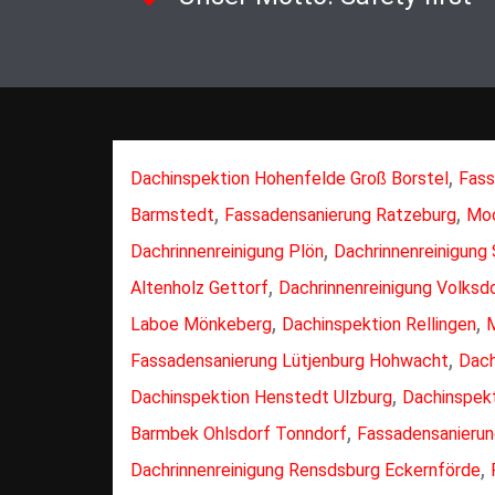
,
Dachinspektion Hohenfelde Groß Borstel
Fass
,
,
Barmstedt
Fassadensanierung Ratzeburg
Moo
,
Dachrinnenreinigung Plön
Dachrinnenreinigung 
,
Altenholz Gettorf
Dachrinnenreinigung Volksd
,
,
Laboe Mönkeberg
Dachinspektion Rellingen
M
,
Fassadensanierung Lütjenburg Hohwacht
Dach
,
Dachinspektion Henstedt Ulzburg
Dachinspek
,
Barmbek Ohlsdorf Tonndorf
Fassadensanierun
,
Dachrinnenreinigung Rensdsburg Eckernförde