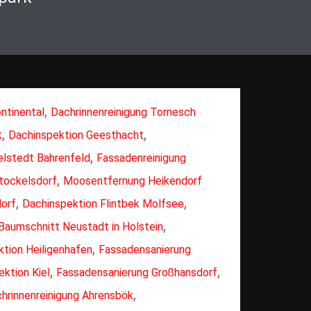
,
ntinental
Dachrinnenreinigung Tornesch
,
,
k
Dachinspektion Geesthacht
,
elstedt Bahrenfeld
Fassadenreinigung
,
tockelsdorf
Moosentfernung Heikendorf
,
,
dorf
Dachinspektion Flintbek Molfsee
,
Baumschnitt Neustadt in Holstein
,
tion Heiligenhafen
Fassadensanierung
,
,
ktion Kiel
Fassadensanierung Großhansdorf
,
hrinnenreinigung Ahrensbök