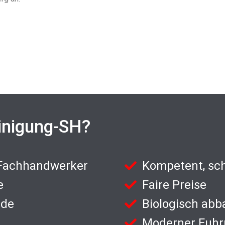
inigung-SH?
 Fachhandwerker
Kompetent, sch
e
Faire Preise
nde
Biologisch abb
Moderner Fuhr