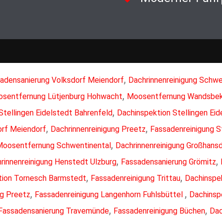
,
adensanierung Volksdorf Meiendorf
Dachrinnenreinigung Schwe
,
sentfernung Lütjenburg Hohwacht
Moosentfernung Wandsbe
,
Stellingen Eidelstedt Bahrenfeld
Dachinspektion Stellingen Eid
,
,
orf Meiendorf
Dachrinnenreinigung Preetz
Fassadenreinigung S
,
oosentfernung Schwentinental
Dachrinnenreinigung Großhans
,
,
rinnenreinigung Henstedt Ulzburg
Fassadensanierung Grömitz
,
,
tion Tornesch Barmstedt
Fassadenreinigung Trittau
Dachinspek
,
,
g Preetz
Fassadenreinigung Langenhorn Fuhlsbüttel
Dachinspe
,
,
Fassadensanierung Travemünde
Fassadenreinigung Büchen
Dac