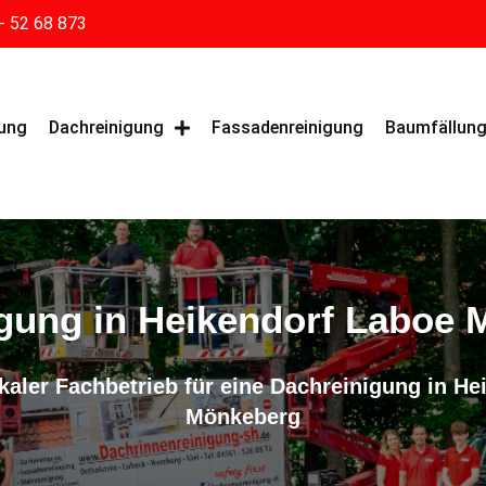
- 52 68 873
gung
Dachreinigung
Fassadenreinigung
Baumfällun
gung in Heikendorf Laboe
okaler Fachbetrieb für eine Dachreinigung in H
Mönkeberg