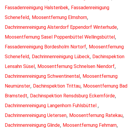
,
Fassadenreinigung Halstenbek
Fassadenreinigung
,
,
Schenefeld
Moosentfernung Elmshorn
,
Dachrinnenreinigung Alsterdorf Eppendorf Winterhude
,
Moosentfernung Sasel Poppenbüttel Wellingsbüttel
,
Fassadenreinigung Bordesholm Nortorf
Moosentfernung
,
,
Schenefeld
Dachrinnenreinigung Lübeck
Dachinspektion
,
,
Lensahn Süsel
Moosentfernung Schnelsen Niendorf
,
Dachrinnenreinigung Schwentinental
Moosentfernung
,
,
Neumünster
Dachinspektion Trittau
Moosentfernung Bad
,
,
Bramstedt
Dachinspektion Rensdsburg Eckernförde
,
Dachrinnenreinigung Langenhorn Fuhlsbüttel
,
,
Dachrinnenreinigung Uetersen
Moosentfernung Ratekau
,
,
Dachrinnenreinigung Glinde
Moosentfernung Fehmarn