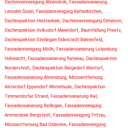
,
Dachrinnenreinigung Ahrensbök
Fassadensanierung
,
,
Lensahn Süsel
Fassadenreinigung Kaltenkirchen
,
,
Dachinspektion Halstenbek
Dachrinnenreinigung Elmshorn
,
,
Dachinspektion Volksdorf Meiendorf
Baumfällung Preetz
,
Dachinspektion Stellingen Eidelstedt Bahrenfeld
,
Fassadenreinigung Mölln
Fassadensanierung Lütjenburg
,
,
Hohwacht
Fassadensanierung Ratekau
Dachinspektion
,
,
Norderstedt
Dachinspektion Bergedorf Wentorf
,
Fassadensanierung Ahrensburg
Moosentfernung
,
Alsterdorf Eppendorf Winterhude
Dachinspektion
,
,
Timmendorfer Strand
Fassadensanierung Kiel
,
Fassadensanierung Rellingen
Fassadenreinigung
,
,
Ammersbek Bergstedt
Fassadenreinigung Trittau
,
Moosentfernung Bad Oldesloe
Fassadenreinigung