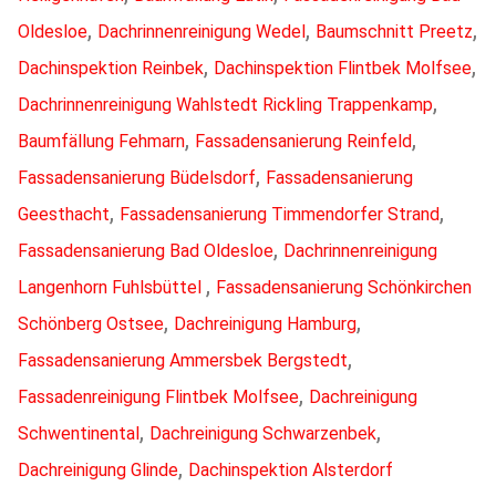
,
,
,
Oldesloe
Dachrinnenreinigung Wedel
Baumschnitt Preetz
,
,
Dachinspektion Reinbek
Dachinspektion Flintbek Molfsee
,
Dachrinnenreinigung Wahlstedt Rickling Trappenkamp
,
,
Baumfällung Fehmarn
Fassadensanierung Reinfeld
,
Fassadensanierung Büdelsdorf
Fassadensanierung
,
,
Geesthacht
Fassadensanierung Timmendorfer Strand
,
Fassadensanierung Bad Oldesloe
Dachrinnenreinigung
,
Langenhorn Fuhlsbüttel
Fassadensanierung Schönkirchen
,
,
Schönberg Ostsee
Dachreinigung Hamburg
,
Fassadensanierung Ammersbek Bergstedt
,
Fassadenreinigung Flintbek Molfsee
Dachreinigung
,
,
Schwentinental
Dachreinigung Schwarzenbek
,
Dachreinigung Glinde
Dachinspektion Alsterdorf