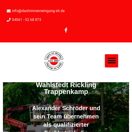
info@dachrinnenreinigung-sh.de
04561 - 52 68 873
Moosentfernung in
Wahlstedt Rickling
Trappenkamp
Alexander Schröder und
sein Team übernehmen
als qualifizierter