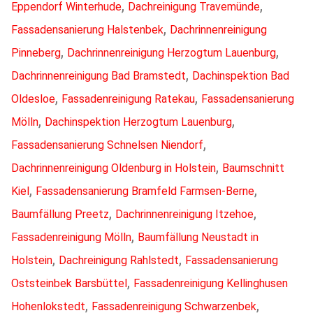
,
,
Eppendorf Winterhude
Dachreinigung Travemünde
,
Fassadensanierung Halstenbek
Dachrinnenreinigung
,
,
Pinneberg
Dachrinnenreinigung Herzogtum Lauenburg
,
Dachrinnenreinigung Bad Bramstedt
Dachinspektion Bad
,
,
Oldesloe
Fassadenreinigung Ratekau
Fassadensanierung
,
,
Mölln
Dachinspektion Herzogtum Lauenburg
,
Fassadensanierung Schnelsen Niendorf
,
Dachrinnenreinigung Oldenburg in Holstein
Baumschnitt
,
,
Kiel
Fassadensanierung Bramfeld Farmsen-Berne
,
,
Baumfällung Preetz
Dachrinnenreinigung Itzehoe
,
Fassadenreinigung Mölln
Baumfällung Neustadt in
,
,
Holstein
Dachreinigung Rahlstedt
Fassadensanierung
,
Oststeinbek Barsbüttel
Fassadenreinigung Kellinghusen
,
,
Hohenlokstedt
Fassadenreinigung Schwarzenbek