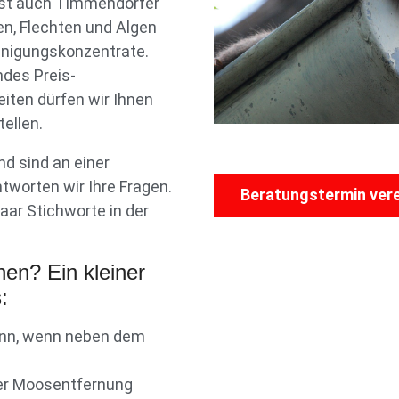
asst auch Timmendorfer
n, Flechten und Algen
inigungskonzentrate.
ndes Preis-
iten dürfen wir Ihnen
tellen.
d sind an einer
tworten wir Ihre Fragen.
Beratungstermin ver
aar Stichworte in der
nen? Ein kleiner
:
dann, wenn neben dem
iner Moosentfernung