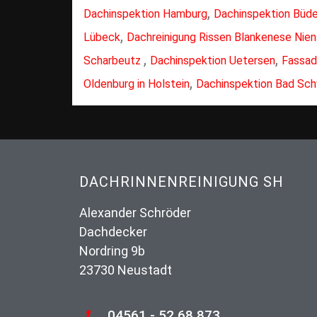
,
Dachinspektion Hamburg
Dachinspektion Büde
,
Lübeck
Dachreinigung Rissen Blankenese Nie
,
,
Scharbeutz
Dachinspektion Uetersen
Fassad
,
Oldenburg in Holstein
Dachinspektion Bad Sc
DACHRINNENREINIGUNG SH
Alexander Schröder
Dachdecker
Nordring 9b
23730 Neustadt
04561 - 52 68 873