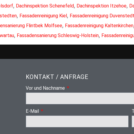
,
,
,
lsdorf
Dachinspektion Schenefeld
Dachinspektion Itzehoe
Da
,
,
nstedten
Fassadenreinigung Kiel
Fassadenreinigung Duvensted
,
ensanierung Flintbek Molfsee
Fassadenreinigung Kaltenkirchen
,
,
hwartau
Fassadensanierung Schleswig-Holstein
Fassadenreinig
KONTAKT / ANFRAGE
Vor und Nachname
E-Mail