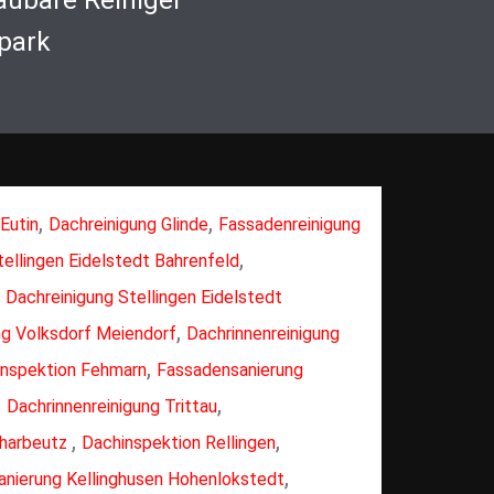
aubare Reiniger
park
,
,
Eutin
Dachreinigung Glinde
Fassadenreinigung
,
ellingen Eidelstedt Bahrenfeld
,
Dachreinigung Stellingen Eidelstedt
,
ng Volksdorf Meiendorf
Dachrinnenreinigung
,
inspektion Fehmarn
Fassadensanierung
,
,
Dachrinnenreinigung Trittau
,
,
charbeutz
Dachinspektion Rellingen
,
nierung Kellinghusen Hohenlokstedt