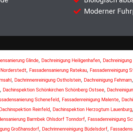
nde
Biologisch abb
Moderner Fuhr
,
,
ensanierung Glinde
Dachreinigung Heiligenhafen
Dachreinigung 
,
,
 Norderstedt
Fassadensanierung Ratekau
Fassadenreinigung St
,
,
emsahl
Dachrinnenreinigung Ostholstein
Dachreinigung Fehmarn
,
,
Dachinspektion Schönkirchen Schönberg Ostsee
Dachreinigu
,
,
ssadensanierung Schenefeld
Fassadenreinigung Malente
Dach
,
Dachinspektion Reinfeld
Dachinspektion Herzogtum Lauenburg
,
ensanierung Barmbek Ohlsdorf Tonndorf
Fassadenreinigung S
,
,
igung Großhansdorf
Dachrinnenreinigung Büdelsdorf
Fassadensa