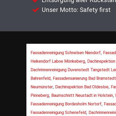
Entsorgung aller Rückstä
Unser Motto: Safety first
,
Fassadenreinigung Schnelsen Niendorf
Fassad
,
Heikendorf Laboe Mönkeberg
Dachinspektion
Dachrinnenreinigung Duvenstedt Tangstedt L
,
Bahrenfeld
Fassadensanierung Bad Bramstedt
,
,
Neumünster
Dachinspektion Bad Oldesloe
Fa
,
,
Pinneberg
Baumschnitt Neustadt in Holstein
,
Fassadenreinigung Bordesholm Nortorf
Fassad
,
Fassadenreinigung Schenefeld
Dachrinnenrein