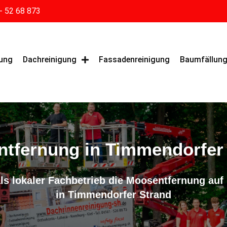
- 52 68 873
gung
Dachreinigung
Fassadenreinigung
Baumfällun
tfernung in Timmendorfer
s lokaler Fachbetrieb die Moosentfernung au
in Timmendorfer Strand