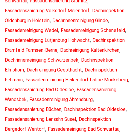
,
,
Schwartau
Fassadensanierung Grömitz
,
Fassadensanierung Volksdorf Meiendorf
Dachinspektion
,
,
Oldenburg in Holstein
Dachrinnenreinigung Glinde
,
,
Fassadenreinigung Wedel
Fassadenreinigung Schenefeld
,
Fassadenreinigung Lütjenburg Hohwacht
Dachinspektion
,
,
Bramfeld Farmsen-Berne
Dachreinigung Kaltenkirchen
,
Dachrinnenreinigung Schwarzenbek
Dachinspektion
,
,
Elmshorn
Dachreinigung Geesthacht
Dachinspektion
,
,
Fehmarn
Fassadenreinigung Heikendorf Laboe Mönkeberg
,
Fassadensanierung Bad Oldesloe
Fassadensanierung
,
,
Wandsbek
Fassadenreinigung Ahrensburg
,
,
Fassadensanierung Büchen
Dachinspektion Bad Oldesloe
,
Fassadensanierung Lensahn Süsel
Dachinspektion
,
,
Bergedorf Wentorf
Fassadenreinigung Bad Schwartau