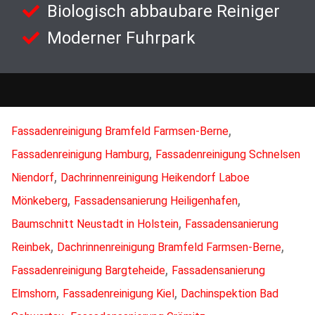
Biologisch abbaubare Reiniger
Moderner Fuhrpark
,
Fassadenreinigung Bramfeld Farmsen-Berne
,
Fassadenreinigung Hamburg
Fassadenreinigung Schnelsen
,
Niendorf
Dachrinnenreinigung Heikendorf Laboe
,
,
Mönkeberg
Fassadensanierung Heiligenhafen
,
Baumschnitt Neustadt in Holstein
Fassadensanierung
,
,
Reinbek
Dachrinnenreinigung Bramfeld Farmsen-Berne
,
Fassadenreinigung Bargteheide
Fassadensanierung
,
,
Elmshorn
Fassadenreinigung Kiel
Dachinspektion Bad